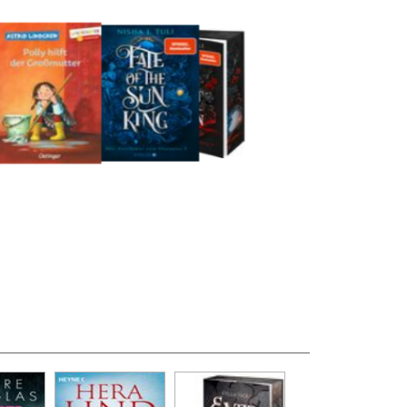
z von Stella Tack
Medium öffnen Ever & After - Die dunkle Hochzei