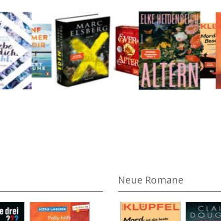
n Volker Klüpfel
Medium öffnen Ever & After - Der schlafende Prin
Neue Romane