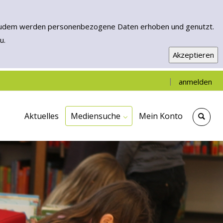
n. Zudem werden personenbezogene Daten erhoben und genutzt.
u.
|
anmelden
Einfache Suche
Erweiterte Suche
Neuerwerbungen
Onleihe - EBooks & More
Aktuelles
Mediensuche
Mein Konto