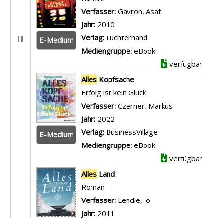
m
Verfasser:
Gavron, Asaf
Suche nach dies
p
Jahr:
2010
l
Verlag:
Luchterhand
E-Medium
a
Mediengruppe:
eBook
r
verfügbar
-
Alles
Kopfsache
D
Erfolg ist kein Glück
e
Verfasser:
Czerner, Markus
Suche nach d
t
Jahr:
2022
a
Verlag:
BusinessVillage
E-Medium
i
Mediengruppe:
eBook
l
verfügbar
s
Alles
Land
v
Roman
o
Verfasser:
Lendle, Jo
Suche nach diesem 
n
Jahr:
2011