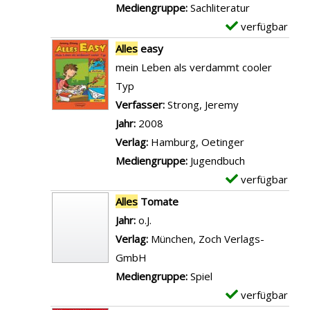
Mediengruppe:
Sachliteratur
verfügbar
E
x
Alles
easy
e
mein Leben als verdammt cooler
m
Typ
p
Verfasser:
Strong, Jeremy
Suche nach di
l
Jahr:
2008
a
Verlag:
Hamburg, Oetinger
r
Mediengruppe:
Jugendbuch
-
verfügbar
E
D
x
Alles
Tomate
e
e
Suche nach diesem Verfasser
Jahr:
o.J.
t
m
Verlag:
München, Zoch Verlags-
a
p
GmbH
i
l
Mediengruppe:
Spiel
l
a
verfügbar
E
s