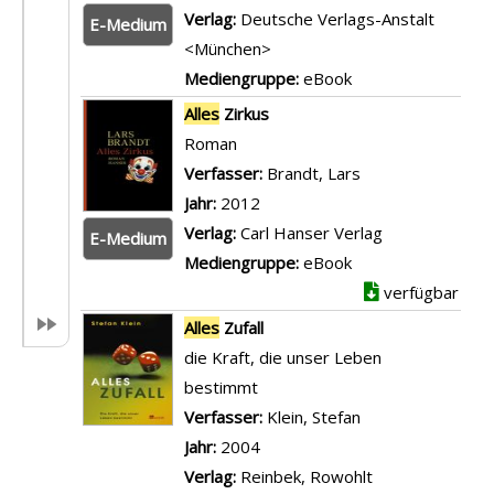
A
Verlag:
Deutsche Verlags-Anstalt
E-Medium
l
<München>
l
Mediengruppe:
eBook
e
Alles
Zirkus
s
Roman
o
Verfasser:
Brandt, Lars
Suche nach diese
k
Jahr:
2012
a
Verlag:
Carl Hanser Verlag
E-Medium
y
Mediengruppe:
eBook
a
verfügbar
n
Alles
Zufall
z
die Kraft, die unser Leben
e
bestimmt
i
Verfasser:
Klein, Stefan
Suche nach diese
g
Jahr:
2004
e
Verlag:
Reinbek, Rowohlt
n