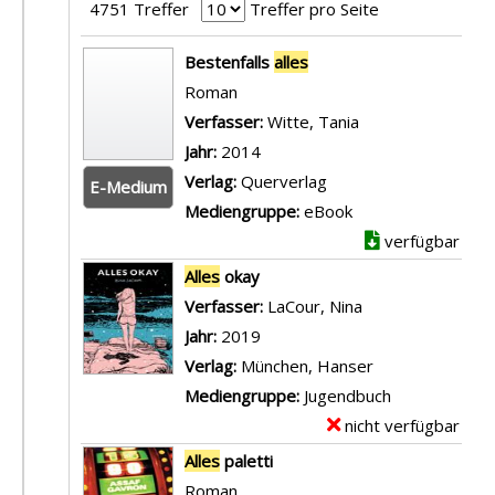
4751 Treffer
Treffer pro Seite
Suchergebnis
Bestenfalls
alles
Roman
Verfasser:
Witte, Tania
Suche nach diese
Jahr:
2014
Verlag:
Querverlag
E-Medium
Mediengruppe:
eBook
verfügbar
Alles
okay
Verfasser:
LaCour, Nina
Suche nach diese
Jahr:
2019
Verlag:
München, Hanser
Mediengruppe:
Jugendbuch
nicht verfügbar
E
x
Alles
paletti
e
Roman