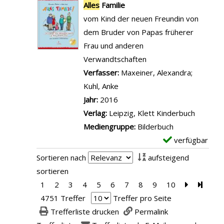
r
x
Alles
Familie
v
-
e
vom Kind der neuen Freundin von
o
D
m
dem Bruder von Papas früherer
n
e
p
Frau und anderen
A
t
l
Verwandtschaften
l
a
a
Verfasser:
Maxeiner, Alexandra
;
l
i
r
Kuhl, Anke
Suche nach diesem Verfasser
e
l
-
Jahr:
2016
s
s
D
Verlag:
Leipzig, Klett Kinderbuch
Z
v
e
Mediengruppe:
Bilderbuch
u
o
t
verfügbar
E
f
n
a
x
Sortieren nach
aufsteigend
a
A
i
e
sortieren
l
l
l
m
1
2
3
4
5
6
7
8
9
10
Zur nächst
Zur le
l
l
s
p
4751 Treffer
Treffer pro Seite
a
e
v
l
Trefferliste drucken
Permalink
n
s
o
a