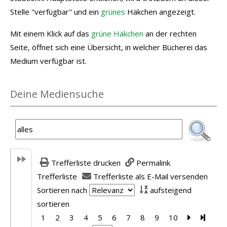
Stelle "verfügbar" und ein
grünes
Häkchen angezeigt.
Mit einem Klick auf das
grüne Häkchen
an der rechten
Seite, öffnet sich eine Übersicht, in welcher Bücherei das
Medium verfügbar ist.
Deine Mediensuche
Trefferliste drucken
Permalink
Trefferliste
Trefferliste als E-Mail versenden
Sortieren nach
aufsteigend
sortieren
1
2
3
4
5
6
7
8
9
10
Zur nächst
Zur le