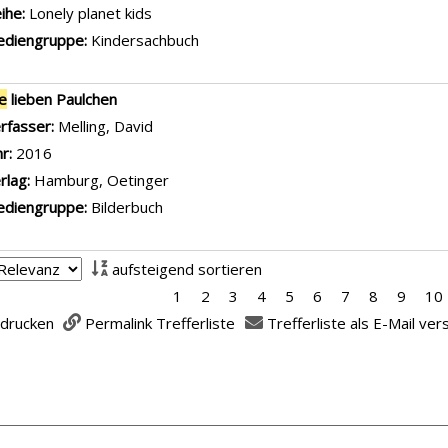
ihe:
Lonely planet kids
diengruppe:
Kindersachbuch
le
lieben Paulchen
rfasser:
Melling, David
Suche nach diesem Verfasser
hr:
2016
rlag:
Hamburg, Oetinger
diengruppe:
Bilderbuch
aufsteigend sortieren
1
2
3
4
5
6
7
8
9
10
 drucken
Permalink Trefferliste
Trefferliste als E-Mail ve