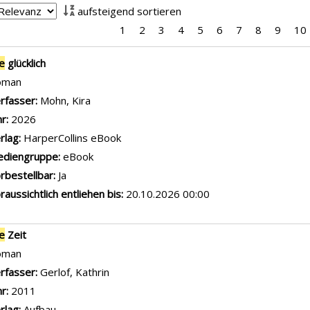
aufsteigend sortieren
1
2
3
4
5
6
7
8
9
10
is
le
glücklich
oman
rfasser:
Mohn, Kira
Suche nach diesem Verfasser
hr:
2026
rlag:
HarperCollins eBook
diengruppe:
eBook
rbestellbar:
Ja
raussichtlich entliehen bis:
20.10.2026 00:00
le
Zeit
oman
rfasser:
Gerlof, Kathrin
Suche nach diesem Verfasser
hr:
2011
rlag:
Aufbau