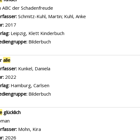
n ABC der Schadenfreude
rfasser:
Schmitz-Kuhl, Martin
;
Kuhl, Anke
Suche nach diesem Verfa
hr:
2017
rlag:
Leipzig, Klett Kinderbuch
diengruppe:
Bilderbuch
ir
alle
rfasser:
Kunkel, Daniela
Suche nach diesem Verfasser
hr:
2022
rlag:
Hamburg, Carlsen
diengruppe:
Bilderbuch
le
glücklich
oman
rfasser:
Mohn, Kira
Suche nach diesem Verfasser
hr:
2026