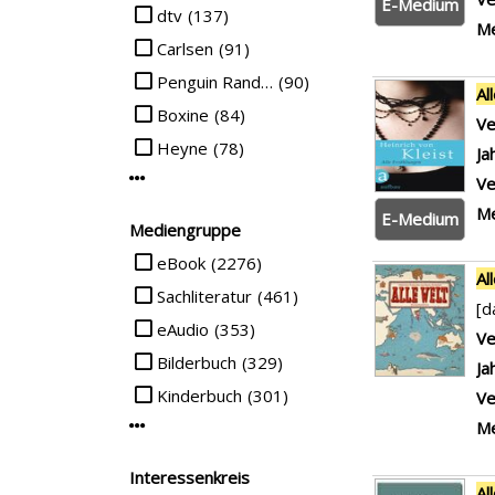
E-Medium
Suche auf Verlag einschränken
dtv
(137)
Me
Carlsen
(91)
Penguin Random House Verlagsgruppe GmbH
(90)
Al
Boxine
(84)
Ve
Heyne
(78)
Ja
Mehr Verlag-Filter anzeigen
Ve
Me
E-Medium
Mediengruppe
Suche auf Mediengruppe einschränken
eBook
(2276)
Al
Sachliteratur
(461)
[d
eAudio
(353)
Ve
Bilderbuch
(329)
Ja
Kinderbuch
(301)
Ve
Me
Mehr Mediengruppe-Filter anzeigen
Interessenkreis
Al