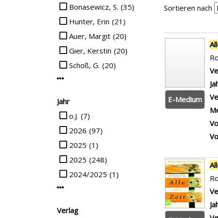
Suche auf Verfasser einschränken
Bonasewicz, S.
(35)
Sortieren nach
Hunter, Erin
(21)
Auer, Margit
(20)
Suchergebn
Al
Gier, Kerstin
(20)
R
Schoß, G.
(20)
Ve
Mehr Verfasser-Filter anzeigen
Ja
Ve
E-Medium
Jahr
Me
Suche auf Jahr einschränken
o.J.
(7)
Vo
2026
(97)
Vo
2025
(1)
2025
(248)
Al
2024/2025
(1)
R
Mehr Jahr-Filter anzeigen
Ve
Ja
Verlag
Ve