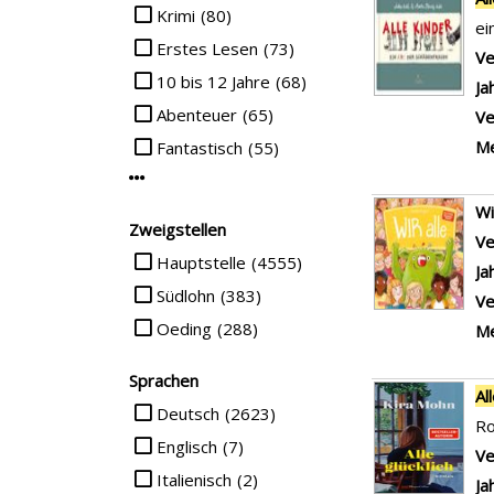
Suche auf Interessenkreis einschränken
Krimi
(80)
ei
Erstes Lesen
(73)
Ve
10 bis 12 Jahre
(68)
Ja
Abenteuer
(65)
Ve
Me
Fantastisch
(55)
Mehr Interessenkreis-Filter anzeigen
W
Zweigstellen
Ve
Suche auf Zweigstellen einschränken
Hauptstelle
(4555)
Ja
Südlohn
(383)
Ve
Oeding
(288)
Me
Sprachen
Al
Suche auf Sprachen einschränken
Deutsch
(2623)
R
Englisch
(7)
Ve
Italienisch
(2)
Ja