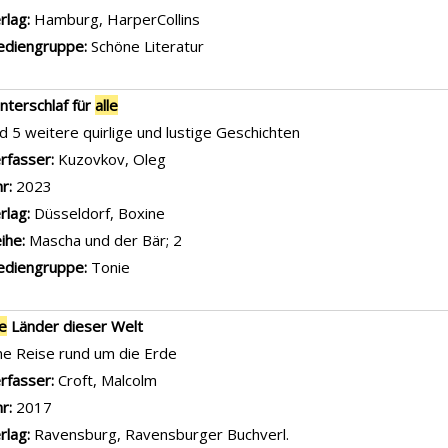
rlag:
Hamburg, HarperCollins
diengruppe:
Schöne Literatur
nterschlaf für
alle
d 5 weitere quirlige und lustige Geschichten
rfasser:
Kuzovkov, Oleg
Suche nach diesem Verfasser
hr:
2023
rlag:
Düsseldorf, Boxine
ihe:
Mascha und der Bär; 2
diengruppe:
Tonie
le
Länder dieser Welt
ne Reise rund um die Erde
rfasser:
Croft, Malcolm
Suche nach diesem Verfasser
hr:
2017
rlag:
Ravensburg, Ravensburger Buchverl.