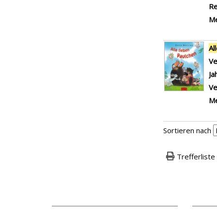
Re
Me
Al
Ve
Ja
Ve
Me
Sortieren nach
Trefferliste