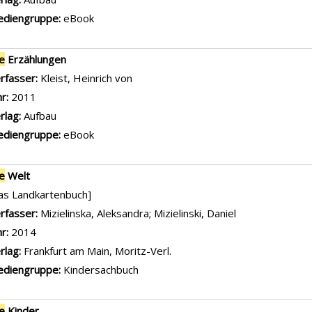
diengruppe:
eBook
le
Erzählungen
rfasser:
Kleist, Heinrich von
Suche nach diesem Verfasser
hr:
2011
rlag:
Aufbau
diengruppe:
eBook
le
Welt
as Landkartenbuch]
rfasser:
Mizielinska, Aleksandra
;
Mizielinski, Daniel
Suche nach die
hr:
2014
rlag:
Frankfurt am Main, Moritz-Verl.
diengruppe:
Kindersachbuch
le
Kinder