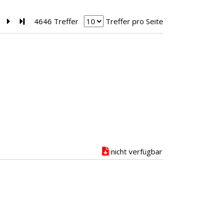
Zur nächsten Seite blättern
Zur letzten Seite blättern
4646 Treffer
Treffer pro Seite
nicht verfügbar