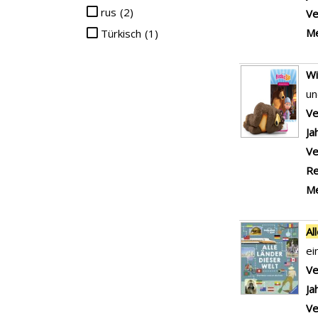
rus
(2)
Ve
Me
Türkisch
(1)
Wi
un
Ve
Ja
Ve
Re
Me
Al
ei
Ve
Ja
Ve