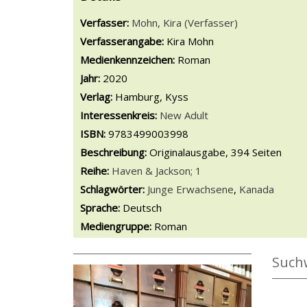
Verfasser:
Suche nach diesem Verfasser
Mohn, Kira (Verfasser)
Verfasserangabe:
Kira Mohn
Medienkennzeichen:
Roman
Jahr:
2020
Verlag:
Hamburg, Kyss
opens in new tab
Diesen Link in neuem Tab öffnen
Suche nach dieser Systematik
Interessenkreis:
Suche nach diesem Interessens
New Adult
ISBN:
9783499003998
Beschreibung:
Originalausgabe, 394 Seiten
Reihe:
Haven & Jackson; 1
Schlagwörter:
Junge Erwachsene
,
Kanada
Suche nach dieser Beteiligten Person
Sprache:
Deutsch
Mediengruppe:
Roman
Such