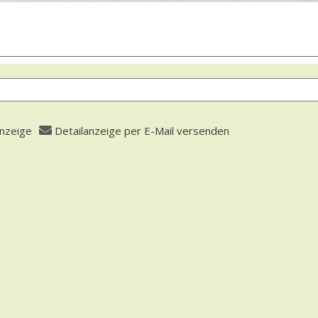
anzeige
Detailanzeige per E-Mail versenden
 öffnen
fasser