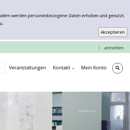
n. Zudem werden personenbezogene Daten erhoben und genutzt.
u.
|
anmelden
e
che
ngen
ooks & More
Kontakt & Anfahrt
Impressum
Veranstaltungen
Kontakt
Mein Konto