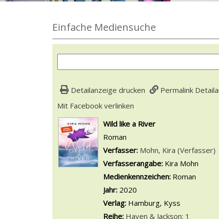
Einfache Mediensuche
Detailanzeige drucken
Permalink Detail
Mit Facebook verlinken
Diesen Link in neuem Tab
wird in neuem Tab geöffnet
Wild like a River
Roman
Verfasser:
Suche nach diesem Ver
Mohn, Kira (Verfasser)
Verfasserangabe:
Kira Mohn
Medienkennzeichen:
Roman
Jahr:
2020
Verlag:
Hamburg, Kyss
Reihe:
Haven & Jackson; 1