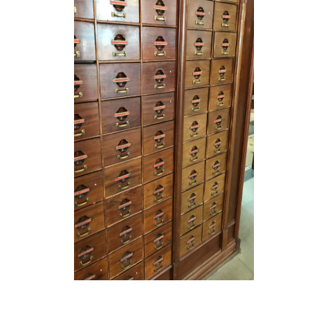
Die häu
.