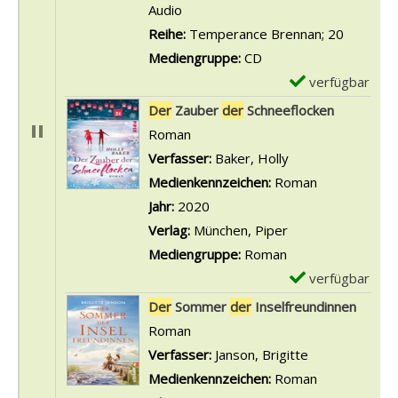
r
Audio
-
Reihe:
Temperance Brennan; 20
D
Mediengruppe:
CD
e
verfügbar
E
t
x
Der
Zauber
der
Schneeflocken
a
e
Roman
i
m
Verfasser:
Baker, Holly
Suche nach diese
l
p
Medienkennzeichen:
Roman
s
l
Jahr:
2020
v
a
Verlag:
München, Piper
o
r
Mediengruppe:
Roman
n
-
verfügbar
E
D
D
x
Der
Sommer
der
Inselfreundinnen
e
e
e
Roman
r
t
m
Verfasser:
Janson, Brigitte
Suche nach di
P
a
p
Medienkennzeichen:
Roman
r
i