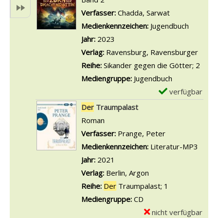
g
n
Z
i
m
Verfasser:
Chadda, Sarwat
Suche nach di
e
o
a
l
p
Medienkennzeichen:
Jugendbuch
n
c
u
s
l
Jahr:
2023
h
b
v
a
Verlag:
Ravensburg, Ravensburger
e
e
o
r
Reihe:
Sikander gegen die Götter; 2
n
r
n
-
Mediengruppe:
Jugendbuch
a
d
D
D
verfügbar
E
n
e
e
e
x
Der
Traumpalast
z
r
r
t
e
Roman
e
S
S
a
m
Verfasser:
Prange, Peter
Suche nach die
i
c
o
i
p
Medienkennzeichen:
Literatur-MP3
g
h
m
l
l
Jahr:
2021
e
n
m
s
a
Verlag:
Berlin, Argon
n
e
e
v
r
Reihe:
Der
Traumpalast; 1
e
r
o
-
Mediengruppe:
CD
f
d
n
D
nicht verfügbar
E
l