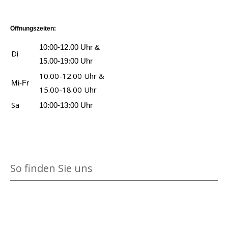
e
h
n
e
Öffnungszeiten:
r
f
10:00-12.00 Uhr &
Di
r
15.00-19:00 Uhr
e
10.00-12.00 Uhr &
Mi-Fr
s
15.00-18.00 Uhr
s
Sa
10:00-13:00 Uhr
e
r
a
n
So finden Sie uns
z
e
i
g
e