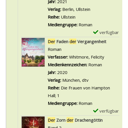
l
Jahr:
2021
e
l
a
Verlag:
Berlin, Ullstein
i
s
r
Reihe:
Ullstein
s
v
-
Mediengruppe:
Roman
d
o
D
verfügbar
E
e
n
e
x
Der
Faden
der
Vergangenheit
r
D
t
e
Roman
R
e
a
m
Verfasser:
Whitmore, Felicity
Suche nach 
a
r
i
p
Medienkennzeichen:
Roman
c
C
l
l
Jahr:
2020
h
o
s
a
Verlag:
München, dtv
e
d
v
r
Reihe:
Die Frauen von Hampton
a
e
o
-
Hall; 1
n
d
n
D
Mediengruppe:
Roman
z
e
D
e
verfügbar
E
e
r
e
t
x
Der
Zorn
der
Drachengöttin
i
K
r
a
e
Band 2