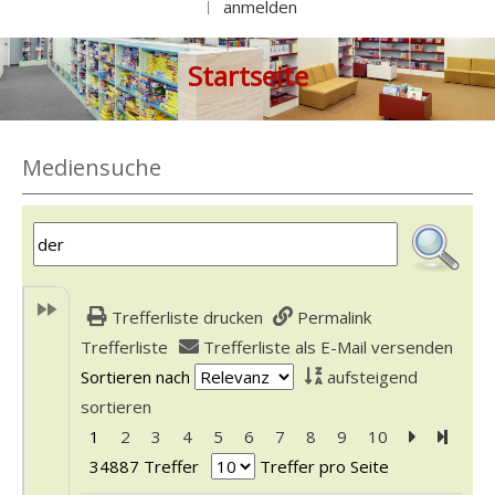
anmelden
|
Startseite
Mediensuche
Trefferliste drucken
Permalink
Trefferliste
Trefferliste als E-Mail versenden
Sortieren nach
aufsteigend
sortieren
1
2
3
4
5
6
7
8
9
10
Zur nächst
Zur le
34887 Treffer
Treffer pro Seite