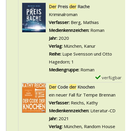
Suchergebnis
Der
Preis
der
Rache
Kriminalroman
Verfasser:
Berg, Mathias
Suche nach die
Medienkennzeichen:
Roman
Jahr:
2020
Verlag:
München, Kanur
Reihe:
Lupe Svensson und Otto
Hagedorn; 1
Mediengruppe:
Roman
verfügbar
E
x
Der
Code
der
Knochen
e
ein neuer Fall für Tempe Brennan
m
Verfasser:
Reichs, Kathy
Suche nach dies
p
Medienkennzeichen:
Literatur-CD
l
Jahr:
2021
a
Verlag:
München, Random House