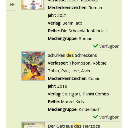
i
r
G
a
p
Medienkennzeichen:
Roman
g
r
a
i
l
Jahr:
2021
e
a
r
l
a
Verlag:
Berlin, atb
n
t
t
s
r
Reihe:
Die Schokoladenfabrik; 1
s
e
v
-
Mediengruppe:
Roman
a
n
o
D
verfügbar
E
n
d
n
e
x
Schurken
des
Schreckens
z
e
S
t
e
Verfasser:
Thompson, Robbie
;
e
s
t
a
m
Tobin, Paul
;
Lee, Alvin
Suche nach diesem
i
F
r
i
p
Medienkennzeichen:
Comic
g
a
a
l
l
Jahr:
2019
e
u
ß
s
a
Verlag:
Stuttgart, Panini Comics
n
n
e
v
r
Reihe:
Marvel Kids
s
d
o
-
Mediengruppe:
Kinderbuch
a
e
n
D
verfügbar
E
n
s
D
e
x
Der Getreue
des
Herzogs
z