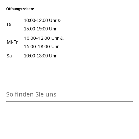
s
e
i
a
Öffnungszeiten:
s
g
n
L
10:00-12.00 Uhr &
Di
e
z
e
15.00-19:00 Uhr
n
e
b
10.00-12.00 Uhr &
Mi-Fr
i
e
15.00-18.00 Uhr
g
n
Sa
10:00-13:00 Uhr
e
s
n
a
n
z
So finden Sie uns
e
i
g
e
n