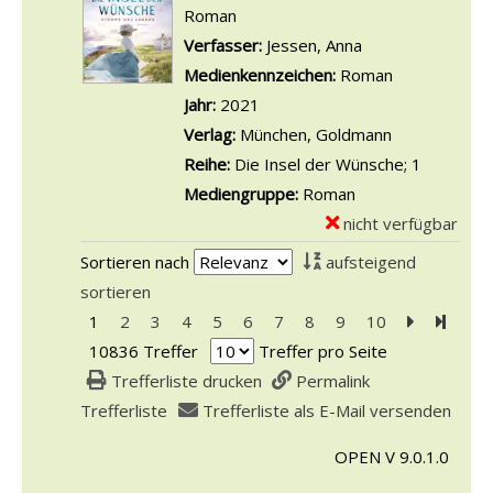
D
e
Roman
s
r
S
e
m
Verfasser:
Jessen, Anna
Suche nach dies
a
d
c
t
p
Medienkennzeichen:
Roman
n
e
h
a
l
Jahr:
2021
z
s
u
i
a
Verlag:
München, Goldmann
e
A
r
l
r
Reihe:
Die Insel der Wünsche; 1
i
p
k
s
-
Mediengruppe:
Roman
g
o
e
v
D
nicht verfügbar
E
e
t
n
o
e
x
n
h
Sortieren nach
aufsteigend
d
n
t
e
e
sortieren
e
D
a
m
k
1
2
3
4
5
6
7
8
9
10
Zur nächst
Zur le
s
e
i
p
e
10836 Treffer
Treffer pro Seite
S
r
l
l
r
Trefferliste drucken
Permalink
c
G
s
a
s
Trefferliste
Trefferliste als E-Mail versenden
h
e
v
r
a
r
t
o
OPEN V 9.0.1.0
-
n
e
r
n
D