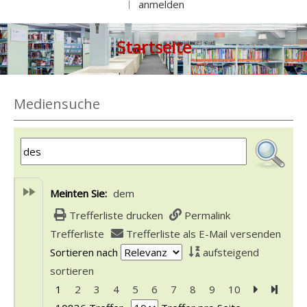
anmelden
|
Startseite
Mediensuche
Meinten Sie:
dem
Trefferliste drucken
Permalink
Trefferliste
Trefferliste als E-Mail versenden
Sortieren nach
aufsteigend
sortieren
1
2
3
4
5
6
7
8
9
10
Zur nächst
Zur le