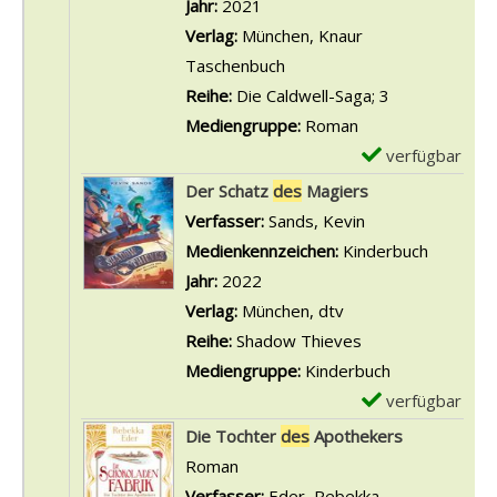
l
Jahr:
2021
s
s
a
Verlag:
München, Knaur
e
v
r
Taschenbuch
l
o
-
Reihe:
Die Caldwell-Saga; 3
n
n
D
Mediengruppe:
Roman
d
D
e
verfügbar
E
e
e
t
x
Der Schatz
des
Magiers
s
r
a
e
Verfasser:
Sands, Kevin
Suche nach dies
B
L
i
m
Medienkennzeichen:
Kinderbuch
ö
o
l
p
Jahr:
2022
s
h
s
l
Verlag:
München, dtv
e
n
v
a
Reihe:
Shadow Thieves
n
d
o
r
Mediengruppe:
Kinderbuch
a
e
n
-
verfügbar
E
n
s
D
D
x
Die Tochter
des
Apothekers
z
V
e
e
e
Roman
e
e
r
t
m
Verfasser:
Eder, Rebekka
Suche nach die