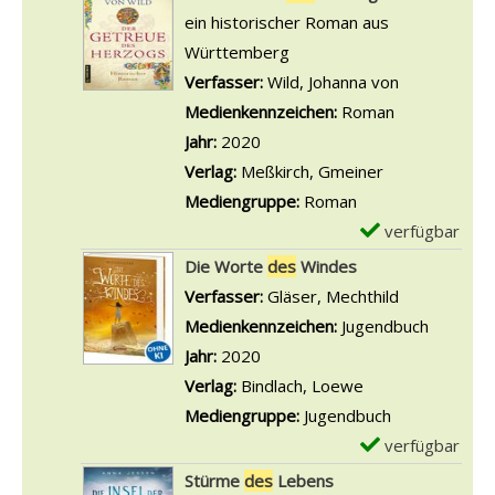
R
e
t
e
ein historischer Roman aus
e
u
r
a
m
Württemberg
i
h
S
i
p
Verfasser:
Wild, Johanna von
Suche nach 
g
m
c
l
l
Medienkennzeichen:
Roman
e
s
h
s
a
Jahr:
2020
n
a
a
v
r
Verlag:
Meßkirch, Gmeiner
n
t
o
-
Mediengruppe:
Roman
z
z
n
D
verfügbar
E
e
d
D
e
x
Die Worte
des
Windes
i
e
i
t
e
Verfasser:
Gläser, Mechthild
Suche nach 
g
s
e
a
m
Medienkennzeichen:
Jugendbuch
e
M
T
i
p
Jahr:
2020
n
a
o
l
l
Verlag:
Bindlach, Loewe
g
c
s
a
Mediengruppe:
Jugendbuch
i
h
v
r
verfügbar
E
e
t
o
-
x
Stürme
des
Lebens
r
e
n