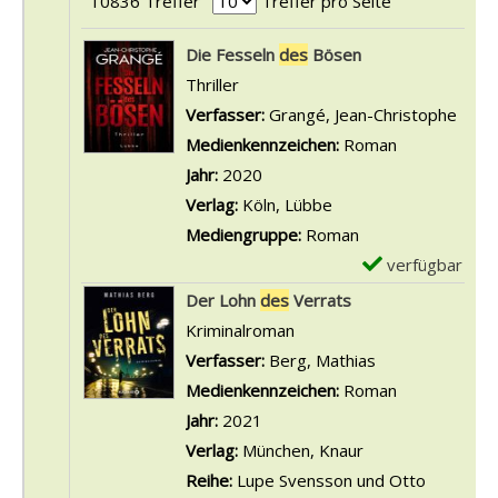
10836 Treffer
Treffer pro Seite
Suchergebnis
Die Fesseln
des
Bösen
Thriller
Verfasser:
Grangé, Jean-Christophe
Such
Medienkennzeichen:
Roman
Jahr:
2020
Verlag:
Köln, Lübbe
Mediengruppe:
Roman
verfügbar
E
x
Der Lohn
des
Verrats
e
Kriminalroman
m
Verfasser:
Berg, Mathias
Suche nach die
p
Medienkennzeichen:
Roman
l
Jahr:
2021
a
Verlag:
München, Knaur
r
Reihe:
Lupe Svensson und Otto