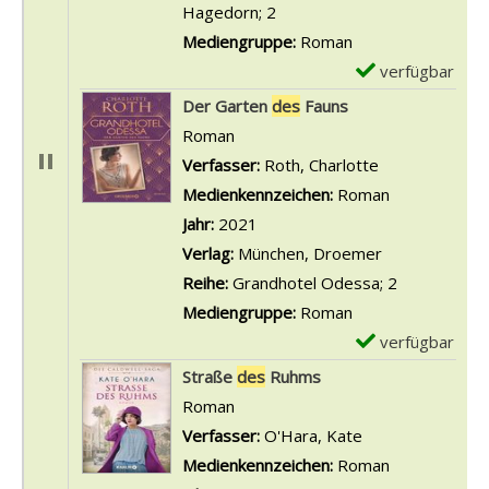
-
Hagedorn; 2
D
Mediengruppe:
Roman
e
verfügbar
E
t
x
Der Garten
des
Fauns
a
e
Roman
i
m
Verfasser:
Roth, Charlotte
Suche nach di
l
p
Medienkennzeichen:
Roman
s
l
Jahr:
2021
v
a
Verlag:
München, Droemer
o
r
Reihe:
Grandhotel Odessa; 2
n
-
Mediengruppe:
Roman
D
D
verfügbar
E
i
e
x
Straße
des
Ruhms
e
t
e
Roman
F
a
m
Verfasser:
O'Hara, Kate
Suche nach dies
e
i
p
Medienkennzeichen:
Roman
s
l