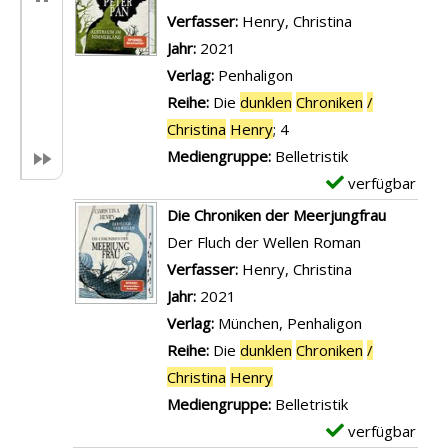
Verfasser:
Henry, Christina
Suche nach d
Jahr:
2021
Verlag:
Penhaligon
Reihe:
Die
dunklen
Chroniken
/
Christina
Henry
; 4
Mediengruppe:
Belletristik
verfügbar
E
x
Die Chroniken der Meerjungfrau
e
Der Fluch der Wellen Roman
m
Verfasser:
Henry, Christina
Suche nach d
p
Jahr:
2021
l
Verlag:
München, Penhaligon
a
Reihe:
Die
dunklen
Chroniken
/
r
Christina
Henry
-
Mediengruppe:
Belletristik
D
verfügbar
E