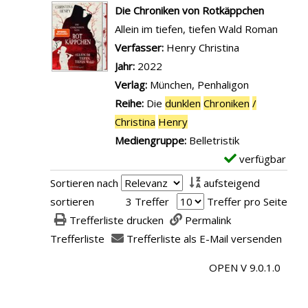
e
x
Die Chroniken von Rotkäppchen
t
e
Allein im tiefen, tiefen Wald Roman
a
m
Verfasser:
Henry Christina
Suche nach di
i
p
Jahr:
2022
l
l
Verlag:
München, Penhaligon
s
a
Reihe:
Die
dunklen
Chroniken
/
v
r
Christina
Henry
o
-
Mediengruppe:
Belletristik
n
D
verfügbar
E
D
e
x
Sortieren nach
aufsteigend
i
t
e
sortieren
3 Treffer
Treffer pro Seite
e
a
m
Trefferliste drucken
Permalink
C
i
p
Trefferliste
Trefferliste als E-Mail versenden
h
l
l
r
s
OPEN V 9.0.1.0
a
o
v
r
n
o
-