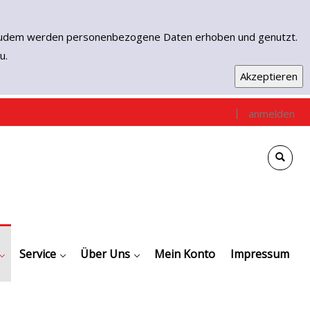
n. Zudem werden personenbezogene Daten erhoben und genutzt.
u.
|
anmelden
e
che
gen / Empfehlungen
Downloads
Digitale Angebote
Service
Kontakt
Unser Team
Über Uns
Mein Konto
Impressum