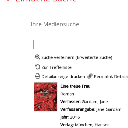
Ihre Mediensuche
Suche verfeinern (Erweiterte Suche)
Zur Trefferliste
Detailanzeige drucken
Permalink Detail
wird in neuem Tab geöffnet
Eine treue Frau
Roman
Verfasser:
Suche nach diesem Ver
Gardam, Jane
Verfasserangabe:
Jane Gardam
Jahr:
2016
Verlag:
München, Hanser