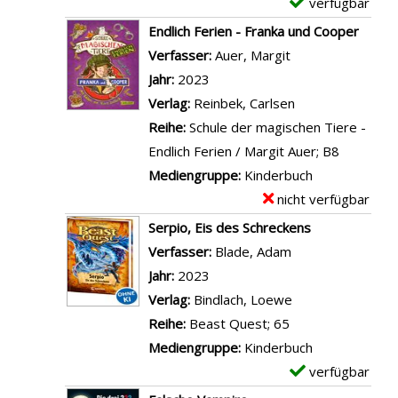
verfügbar
E
P
u
O
s
D
x
o
Endlich Ferien - Franka und Cooper
t
p
v
e
e
?
Verfasser:
Auer, Margit
Suche nach diese
r
a
o
t
m
a
Jahr:
2023
a
s
n
a
p
n
Verlag:
Reinbek, Carlsen
u
c
A
i
l
z
Reihe:
Schule der magischen Tiere -
r
h
l
l
a
e
Endlich Ferien / Margit Auer; B8
i
e
s
s
r
i
Mediengruppe:
Kinderbuch
g
i
M
v
-
g
nicht verfügbar
E
,
n
a
o
D
e
x
O
Serpio, Eis des Schreckens
t
m
n
e
n
e
p
Verfasser:
Blade, Adam
Suche nach diese
j
a
D
t
m
a
Jahr:
2023
e
n
e
a
p
?
Verlag:
Bindlach, Loewe
t
u
r
i
l
a
Reihe:
Beast Quest; 65
z
r
W
l
a
n
Mediengruppe:
Kinderbuch
t
n
u
s
r
z
verfügbar
E
i
o
t
v
-
e
x
m