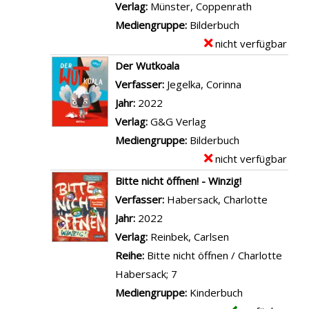
l
Verlag:
Münster, Coppenrath
n
a
i
a
Mediengruppe:
Bilderbuch
d
t
l
r
nicht verfügbar
E
F
d
s
-
x
Der Wutkoala
r
e
v
D
e
Verfasser:
Jegelka, Corinna
Suche nach di
i
r
o
e
m
Jahr:
2022
d
B
n
t
p
Verlag:
G&G Verlag
a
a
W
a
l
Mediengruppe:
Bilderbuch
a
g
a
i
a
nicht verfügbar
E
n
g
r
l
r
x
z
Bitte nicht öffnen! - Winzig!
e
u
s
-
e
e
Verfasser:
Habersack, Charlotte
Suche na
r
m
v
D
m
i
Jahr:
2022
e
b
o
e
p
g
Verlag:
Reinbek, Carlsen
i
i
n
t
l
e
Reihe:
Bitte nicht öffnen / Charlotte
n
s
F
a
a
n
Habersack; 7
e
t
ü
i
r
Mediengruppe:
Kinderbuch
n
d
r
l
-