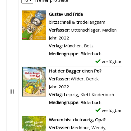
Suchergebnis
Gustav und Frida
blitzschnell & trödellangsam
Verfasser:
Ottenschläger, Madlen
Suche 
Jahr:
2022
Verlag:
München, Betz
Mediengruppe:
Bilderbuch
verfügbar
E
x
Hat der Bagger einen Po?
e
Verfasser:
Wilder, Derick
Suche nach die
m
Jahr:
2022
p
Verlag:
Leipzig, Klett Kinderbuch
l
Mediengruppe:
Bilderbuch
a
verfügbar
E
r
x
Warum bist du traurig, Opa?
-
e
Verfasser:
Meddour, Wendy
;