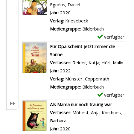
D
m
Egnéus, Daniel
Suche nach diesem Verfas
e
p
Jahr:
2020
t
l
Verlag:
Knesebeck
a
a
Mediengruppe:
Bilderbuch
i
r
verfügbar
E
l
-
x
Für Opa scheint jetzt immer die
s
D
e
Sonne
v
e
m
Verfasser:
Reider, Katja
;
Hörl, Malin
Such
o
t
p
Jahr:
2022
n
a
l
Verlag:
Münster, Coppenrath
G
i
a
Mediengruppe:
Bilderbuch
u
l
r
verfügbar
E
s
s
-
x
Als Mama nur noch traurig war
t
v
D
e
Verfasser:
Möbest, Anja
;
Korthues,
a
o
e
m
Barbara
Suche nach diesem Verfasser
v
n
t
p
Jahr:
2020
u
H
a