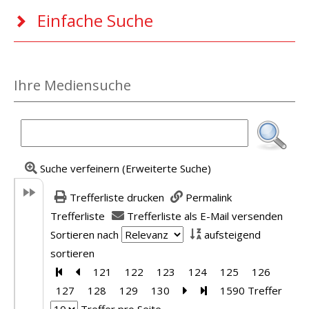
Einfache Suche
Ihre Mediensuche
Suche verfeinern (Erweiterte Suche)
Trefferliste drucken
Permalink
Trefferliste
Trefferliste als E-Mail versenden
Sortieren nach
aufsteigend
sortieren
Zur ersten Seite blättern
Zur vorherigen Seite blättern
121
122
123
124
125
126
127
128
129
130
Zur nächsten Seite blätte
Zur letzten Seite blät
1590 Treffer
Treffer pro Seite