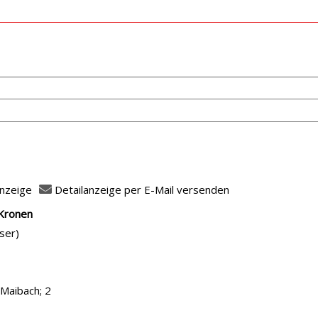
anzeige
Detailanzeige per E-Mail versenden
 Kronen
fasser
ser)
 Maibach; 2