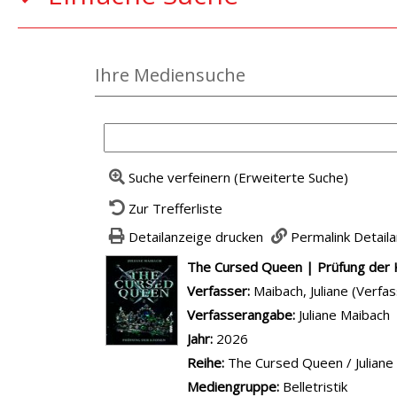
Ihre Mediensuche
Suche verfeinern (Erweiterte Suche)
Zur Trefferliste
Detailanzeige drucken
Permalink Detail
wird in neuem Tab geöffnet
The Cursed Queen | Prüfung der
Verfasser:
Suche nach diesem Ver
Maibach, Juliane (Verfas
Verfasserangabe:
Juliane Maibach
Jahr:
2026
Reihe:
The Cursed Queen / Juliane
Mediengruppe:
Belletristik