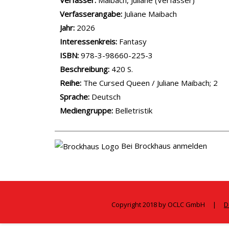
Verfasser:
Suche nach diesem Verfasser
Maibach, Juliane (Verfasser)
Verfasserangabe:
Juliane Maibach
Jahr:
2026
opens in new tab
Diesen Link in neuem Tab öffnen
Suche nach dieser Systematik
Interessenkreis:
Suche nach diesem Interessens
Fantasy
ISBN:
978-3-98660-225-3
Beschreibung:
420 S.
Reihe:
The Cursed Queen / Juliane Maibach; 2
Suche nach dieser Beteiligten Person
Sprache:
Deutsch
Mediengruppe:
Belletristik
Bei Brockhaus anmelden
Copyright 2018 by OCLC GmbH
|
D