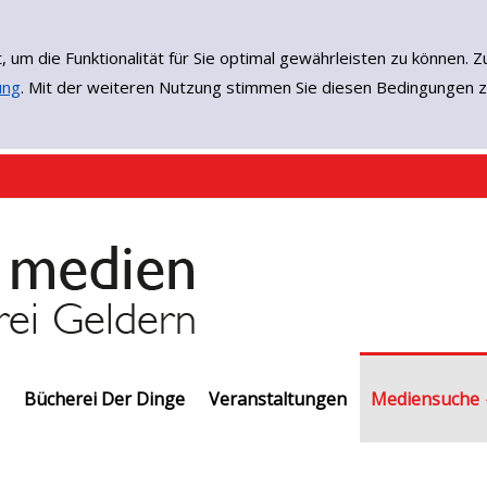
, um die Funktionalität für Sie optimal gewährleisten zu könne
ung
. Mit der weiteren Nutzung stimmen Sie diesen Bedingungen z
Bücherei Der Dinge
Veranstaltungen
Einfache Such
Erweiterte Su
Neuerwerbun
EMedien
Mediensuche