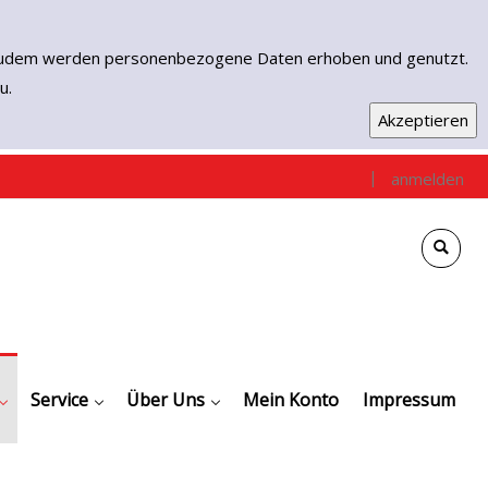
n. Zudem werden personenbezogene Daten erhoben und genutzt.
u.
|
anmelden
e
che
gen / Empfehlungen
Downloads
Digitale Angebote
Service
Kontakt
Unser Team
Über Uns
Mein Konto
Impressum