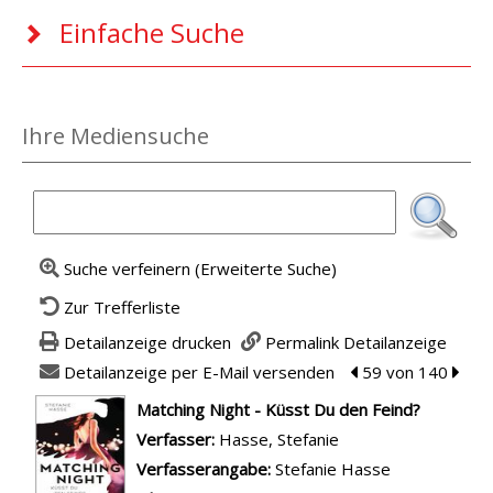
Einfache Suche
Ihre Mediensuche
Suche verfeinern (Erweiterte Suche)
Zur Trefferliste
Detailanzeige drucken
Permalink Detailanzeige
Detailanzeige per E-Mail versenden
zum vorherigen Tre
59 von 140
zum n
wird in neuem Tab geöffnet
Matching Night - Küsst Du den Feind?
Verfasser:
Suche nach diesem Verfasser
Hasse, Stefanie
Verfasserangabe:
Stefanie Hasse