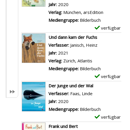
e
p
Jahr:
2020
t
l
Verlag:
München, arsEdition
a
a
Mediengruppe:
Bilderbuch
i
r
verfügbar
E
l
-
x
Und dann kam der Fuchs
s
D
e
Verfasser:
Janisch, Heinz
Suche nach die
v
e
m
Jahr:
2021
o
t
p
Verlag:
Zürich, Atlantis
n
a
l
Mediengruppe:
Bilderbuch
O
i
a
verfügbar
E
h
l
r
x
Der Junge und der Wal
n
s
-
e
Verfasser:
Faas, Linde
Suche nach diesem
e
v
D
m
Jahr:
2020
d
o
e
p
Mediengruppe:
Bilderbuch
i
n
t
l
verfügbar
E
c
J
a
a
x
Frank und Bert
h
u
i