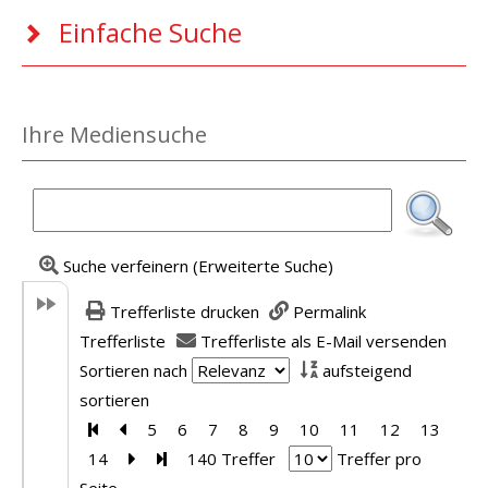
Einfache Suche
Ihre Mediensuche
Suche verfeinern (Erweiterte Suche)
Trefferliste drucken
Permalink
Trefferliste
Trefferliste als E-Mail versenden
Sortieren nach
aufsteigend
sortieren
Zur ersten Seite blättern
Zur vorherigen Seite blättern
5
6
7
8
9
10
11
12
13
14
Zur nächsten Seite blättern
Zur letzten Seite blättern
140 Treffer
Treffer pro
Seite