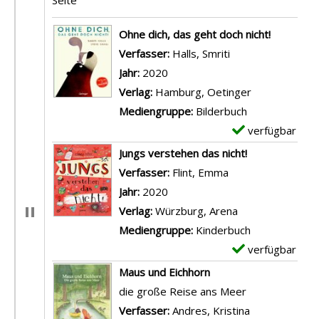
Suchergebnis
Ohne dich, das geht doch nicht!
Verfasser:
Halls, Smriti
Suche nach diese
Jahr:
2020
Verlag:
Hamburg, Oetinger
Mediengruppe:
Bilderbuch
verfügbar
E
x
Jungs verstehen das nicht!
e
Verfasser:
Flint, Emma
Suche nach diese
m
Jahr:
2020
p
Verlag:
Würzburg, Arena
l
Mediengruppe:
Kinderbuch
a
verfügbar
E
r
x
Maus und Eichhorn
-
e
die große Reise ans Meer
D
m
Verfasser:
Andres, Kristina
Suche nach d