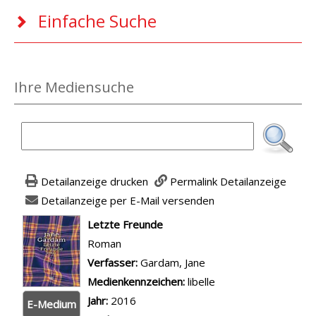
Einfache Suche
Ihre Mediensuche
Detailanzeige drucken
Permalink Detailanzeige
Detailanzeige per E-Mail versenden
wird in neuem Tab geöffnet
Letzte Freunde
Roman
Verfasser:
Suche nach diesem Verfasser
Gardam, Jane
Medienkennzeichen:
libelle
Jahr:
2016
E-Medium