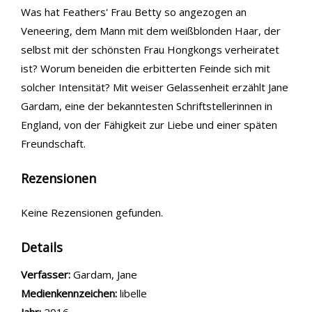
Was hat Feathers' Frau Betty so angezogen an
Veneering, dem Mann mit dem weißblonden Haar, der
selbst mit der schönsten Frau Hongkongs verheiratet
ist? Worum beneiden die erbitterten Feinde sich mit
solcher Intensität? Mit weiser Gelassenheit erzählt Jane
Gardam, eine der bekanntesten Schriftstellerinnen in
England, von der Fähigkeit zur Liebe und einer späten
Freundschaft.
Rezensionen
Keine Rezensionen gefunden.
Details
Verfasser:
Suche nach diesem Verfasser
Gardam, Jane
Medienkennzeichen:
libelle
Jahr:
2016