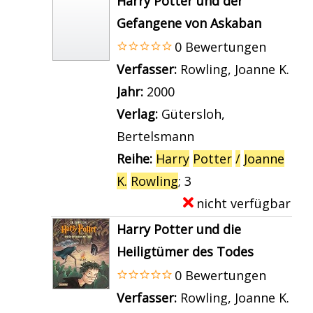
Harry Potter und der
u
a
t
e
Gefangene von Askaban
n
r
a
m
0 Bewertungen
d
r
i
p
Verfasser:
Rowling, Joanne K.
Suc
d
y
l
l
Jahr:
2000
e
P
s
a
Verlag:
Gütersloh,
r
o
v
r
Bertelsmann
F
t
o
-
Reihe:
Harry
Potter
/
Joanne
e
t
n
D
K.
Rowling
; 3
u
e
H
e
nicht verfügbar
E
e
r
a
t
x
r
Harry Potter und die
u
r
a
e
k
Heiligtümer des Todes
n
r
i
m
e
0 Bewertungen
d
y
l
p
l
Verfasser:
Rowling, Joanne K.
Suc
d
P
s