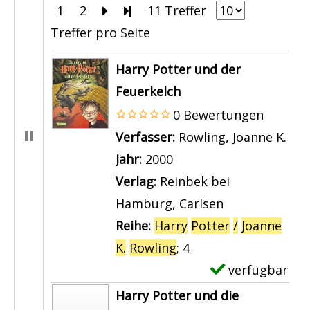
1
2
Zur nächsten Seite blättern
Zur letzten Seite blättern
11 Treffer
Treffer pro Seite
Suchergebnis
Harry Potter und der
Feuerkelch
0 Bewertungen
Verfasser:
Rowling, Joanne K.
Suc
Jahr:
2000
Verlag:
Reinbek bei
Hamburg, Carlsen
Reihe:
Harry
Potter
/
Joanne
K.
Rowling
; 4
verfügbar
E
x
Harry Potter und die