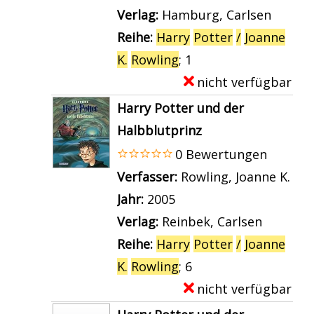
v
a
Verlag:
Hamburg, Carlsen
o
r
Reihe:
Harry
Potter
/
Joanne
n
-
K.
Rowling
; 1
H
D
nicht verfügbar
E
a
e
x
Harry Potter und der
r
t
e
Halbblutprinz
r
a
m
0 Bewertungen
y
i
p
Verfasser:
Rowling, Joanne K.
Suc
P
l
l
Jahr:
2005
o
s
a
Verlag:
Reinbek, Carlsen
t
v
r
Reihe:
Harry
Potter
/
Joanne
t
o
-
K.
Rowling
; 6
e
n
D
nicht verfügbar
E
r
H
e
x