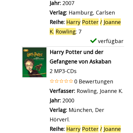
l
c
Jahr:
2007
i
o
v
a
h
Verlag:
Hamburg, Carlsen
e
t
o
r
a
Reihe:
Harry
Potter
/
Joanne
K
t
n
-
n
K.
Rowling
; 7
a
e
H
D
z
verfügbar
E
m
r
a
e
e
x
m
Harry Potter und der
u
r
t
i
e
e
Gefangene von Askaban
n
r
a
g
m
r
2 MP3-CDs
d
y
i
e
p
d
0 Bewertungen
d
P
l
n
l
e
Verfasser:
Rowling, Joanne K.
Suc
e
o
s
a
s
Jahr:
2000
r
t
v
r
S
Verlag:
München, Der
S
t
o
-
c
Hörverl.
t
e
n
D
h
Reihe:
Harry
Potter
/
Joanne
e
r