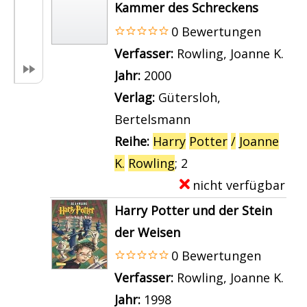
e
Kammer des Schreckens
m
0 Bewertungen
p
Verfasser:
Rowling, Joanne K.
Suc
l
Jahr:
2000
a
Verlag:
Gütersloh,
r
Bertelsmann
-
Reihe:
Harry
Potter
/
Joanne
D
K.
Rowling
; 2
e
nicht verfügbar
E
t
x
Harry Potter und der Stein
a
e
der Weisen
i
m
0 Bewertungen
l
p
Verfasser:
Rowling, Joanne K.
Suc
s
l
Jahr:
1998