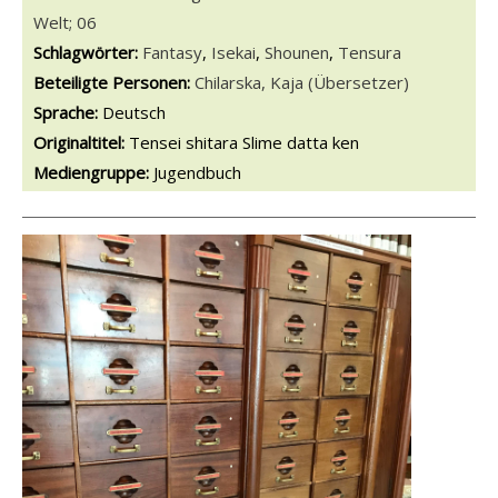
Welt; 06
Schlagwörter:
Fantasy
,
Isekai
,
Shounen
,
Tensura
Beteiligte Personen:
Suche nach dieser Beteiligten Person
Chilarska, Kaja (Übersetzer)
Sprache:
Deutsch
Originaltitel:
Tensei shitara Slime datta ken
Mediengruppe:
Jugendbuch