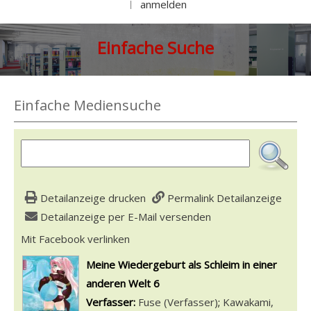
anmelden
|
Einfache Suche
Einfache Mediensuche
Detailanzeige drucken
Permalink Detailanzeige
Detailanzeige per E-Mail versenden
Mit Facebook verlinken
Diesen Link in neuem Tab öffnen
wird in neuem Tab geöffnet
Meine Wiedergeburt als Schleim in einer
anderen Welt 6
Verfasser:
Suche nach diesem Verfasser
Fuse (Verfasser)
;
Kawakami,