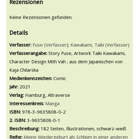
Rezensionen
Keine Rezensionen gefunden.
Details
Verfasser:
Suche nach diesem Verfasser
Fuse (Verfasser)
;
Kawakami, Taiki (Verfasser)
Verfasserangabe:
Story Fuse, Artwork Taiki Kawakami,
Character Design Mith Vah ; aus dem Japanischen von
Kaja Chilarska
Medienkennzeichen:
Comic
Jahr:
2021
Verlag:
Hamburg, Altraverse
opens in new tab
Diesen Link in neuem Tab öffnen
Suche nach dieser Systematik
Interessenkreis:
Suche nach diesem Interessenskreis
Manga
ISBN:
978-3-9635808-0-2
2. ISBN:
3-9635808-0-1
Beschreibung:
182 Seiten, Illustrationen, schwarz-weiß
Reihe:
Meine Wiedergeburt als Schleim in einer anderen