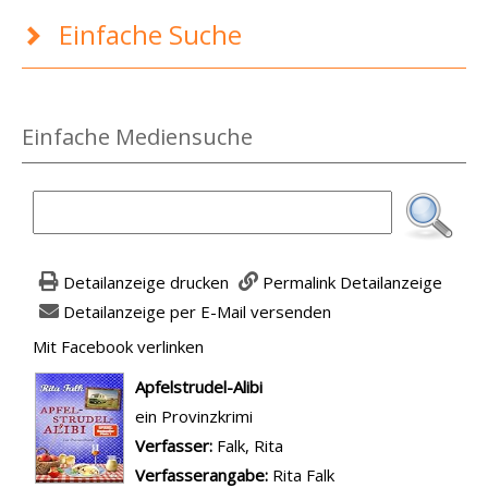
Einfache Suche
Einfache Mediensuche
Detailanzeige drucken
Permalink Detailanzeige
Detailanzeige per E-Mail versenden
Mit Facebook verlinken
Diesen Link in neuem Tab öffnen
wird in neuem Tab geöffnet
Apfelstrudel-Alibi
ein Provinzkrimi
Verfasser:
Suche nach diesem Verfasser
Falk, Rita
Verfasserangabe:
Rita Falk