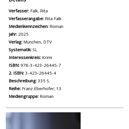
Verfasser:
Suche nach diesem Verfasser
Falk, Rita
Verfasserangabe:
Rita Falk
Medienkennzeichen:
Roman
Jahr:
2025
Verlag:
München, DTV
opens in new tab
Diesen Link in neuem Tab öffnen
Systematik:
Suche nach dieser Systematik
SL
Interessenkreis:
Suche nach diesem Interessenskreis
Krimi
ISBN:
978-3-423-26445-7
2. ISBN:
3-423-26445-4
Beschreibung:
335 S.
Reihe:
Franz Eberhofer; 13
Suche nach dieser Beteiligten Person
Mediengruppe:
Roman