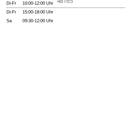
48165
e
f
Di-Fr
10:00-12:00 Uhr
i
c
Di-Fr
15:00-18:00 Uhr
g
h
Sa
09:30-12:00 Uhr
e
e
n
n
i
m
F
l
u
s
s
a
n
z
e
i