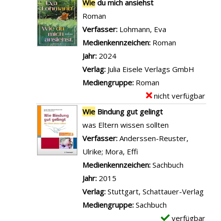
x
i
Wie
du mich ansiehst
n
e
E
e
e
g
Roman
a
b
i
t
m
e
Verfasser:
Lohmann, Eva
Suche nach die
c
u
n
a
p
n
Medienkennzeichen:
Roman
h
r
P
i
l
Jahr:
2024
t
t
l
l
a
Verlag:
Julia Eisele Verlags GmbH
e
a
a
s
r
Mediengruppe:
Roman
n
n
n
v
-
nicht verfügbar
E
a
z
e
o
D
x
n
Wie
Bindung gut gelingt
e
t
n
e
e
z
was Eltern wissen sollten
i
w
W
t
m
e
Verfasser:
Anderssen-Reuster,
g
i
i
a
p
i
Ulrike
;
Mora, Effi
Suche nach diesem Verf
e
e
e
i
l
g
Medienkennzeichen:
Sachbuch
n
u
K
l
a
e
Jahr:
2015
n
i
s
r
n
Verlag:
Stuttgart, Schattauer-Verlag
s
n
v
-
Mediengruppe:
Sachbuch
e
d
o
D
verfügbar
E