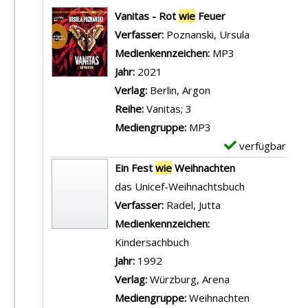
Suchergebnis
Vanitas - Rot
wie
Feuer
Verfasser:
Poznanski, Ursula
Suche nach 
Medienkennzeichen:
MP3
Jahr:
2021
Verlag:
Berlin, Argon
Reihe:
Vanitas; 3
Mediengruppe:
MP3
verfügbar
E
x
Ein Fest
wie
Weihnachten
e
das Unicef-Weihnachtsbuch
m
Verfasser:
Radel, Jutta
Suche nach diese
p
Medienkennzeichen:
l
Kindersachbuch
a
Jahr:
1992
r
Verlag:
Würzburg, Arena
-
Mediengruppe:
Weihnachten