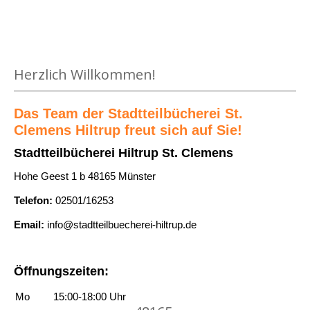
n
l
b
o
i
e
n
n
w
W
Medium öffnen Der Drache mit den roten Augen von Astrid Li
g
i
Herzlich Willkommen!
i
t
e
e
a
d
P
Das Team der Stadtteilbücherei St.
n
u
Clemens Hiltrup freut sich auf Sie!
a
z
w
p
Stadtteilbücherei Hiltrup St. Clemens
e
i
i
Hohe Geest 1 b 48165 Münster
i
l
e
g
Telefon:
02501/16253
l
r
e
s
s
Email:
info@stadtteilbuecherei-hiltrup.de
n
t
c
a
h
Öffnungszeiten:
n
i
z
Mo
15:00-18:00 Uhr
f