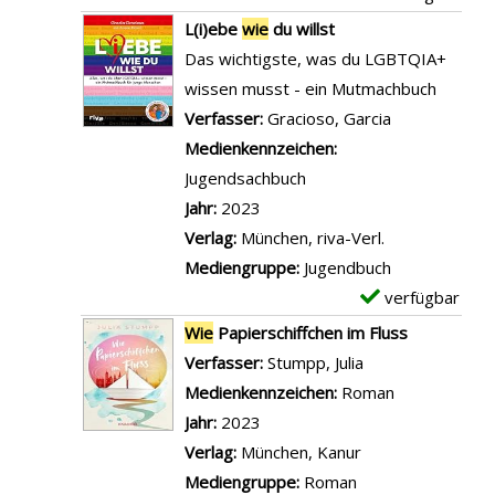
r
e
n
e
x
L(i)ebe
wie
du willst
e
r
G
t
e
Das wichtigste, was du LGBTQIA+
r
f
o
a
m
wissen musst - ein Mutmachbuch
a
r
t
i
p
Verfasser:
Gracioso, Garcia
Suche nach d
n
ü
t
l
l
Medienkennzeichen:
z
h
i
s
a
Jugendsachbuch
e
e
s
v
r
Jahr:
2023
i
r
t
o
-
Verlag:
München, riva-Verl.
g
l
w
n
D
Mediengruppe:
Jugendbuch
e
e
i
W
e
verfügbar
E
n
b
e
i
t
x
Wie
Papierschiffchen im Fluss
t
H
e
a
e
Verfasser:
Stumpp, Julia
Suche nach dies
e
i
d
i
m
Medienkennzeichen:
Roman
n
m
u
l
p
Jahr:
2023
a
b
m
s
l
Verlag:
München, Kanur
n
e
i
v
a
Mediengruppe:
Roman
z
e