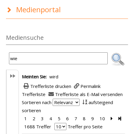
Medienportal
Mediensuche
Meinten Sie:
wird
Trefferliste drucken
Permalink
Trefferliste
Trefferliste als E-Mail versenden
Sortieren nach
aufsteigend
sortieren
1
2
3
4
5
6
7
8
9
10
Zur nächst
Zur le
1688 Treffer
Treffer pro Seite