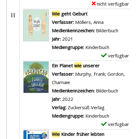
D
nicht verfügbar
E
e
x
Wie
geht Geburt
t
e
Verfasser:
Möllers, Anna
Suche nach dies
a
m
Medienkennzeichen:
Bilderbuch
i
p
Jahr:
2021
l
l
Mediengruppe:
Kinderbuch
s
a
verfügbar
E
v
r
x
Ein Planet
wie
unserer
o
-
e
Verfasser:
Murphy, Frank
;
Gordon,
n
D
m
Charnaie
Suche nach diesem Verfasser
V
e
p
Medienkennzeichen:
Bilderbuch
a
t
l
Jahr:
2022
n
a
a
Verlag:
Zuckersüß Verlag
i
i
r
Mediengruppe:
Kinderbuch
t
l
-
verfügbar
E
a
s
D
x
Wie
Kinder früher lebten
s
v