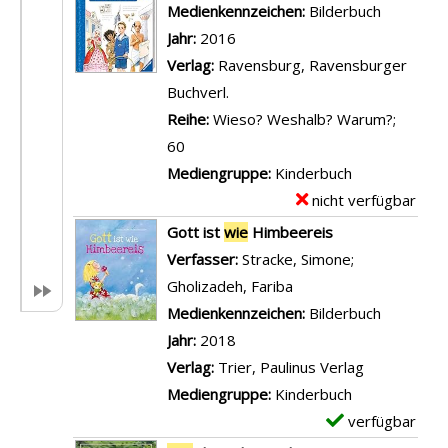
e
e
Suche nach diesem Verfasser
Medienkennzeichen:
Bilderbuch
-
o
t
m
Jahr:
2016
R
n
a
p
Verlag:
Ravensburg, Ravensburger
o
E
i
l
Buchverl.
t
i
l
a
Reihe:
Wieso? Weshalb? Warum?;
w
n
s
r
60
i
F
v
-
Mediengruppe:
Kinderbuch
e
e
o
D
nicht verfügbar
E
F
s
n
e
x
Gott ist
wie
Himbeereis
e
t
W
t
e
Verfasser:
Stracke, Simone
;
u
w
i
a
m
Gholizadeh, Fariba
Suche nach diesem Ve
e
i
e
i
p
Medienkennzeichen:
Bilderbuch
r
e
g
l
l
Jahr:
2018
a
W
e
s
a
Verlag:
Trier, Paulinus Verlag
n
e
h
v
r
Mediengruppe:
Kinderbuch
z
i
t
o
-
verfügbar
E
e
h
G
n
D