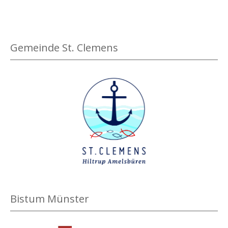
g
e
n
Gemeinde St. Clemens
Bistum Münster