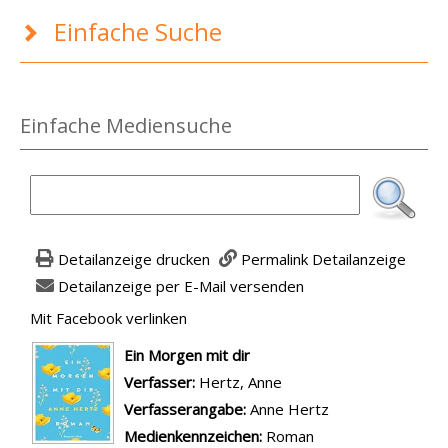
Einfache Suche
Einfache Mediensuche
Detailanzeige drucken
Permalink Detailanzeige
Detailanzeige per E-Mail versenden
Mit Facebook verlinken
Diesen Link in neuem Tab öffnen
wird in neuem Tab geöffnet
Ein Morgen mit dir
Verfasser:
Suche nach diesem Verfasser
Hertz, Anne
Verfasserangabe:
Anne Hertz
Medienkennzeichen:
Roman