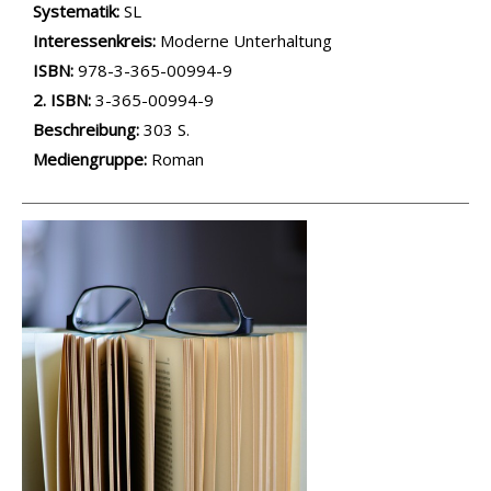
opens in new tab
Diesen Link in neuem Tab öffnen
Systematik:
Suche nach dieser Systematik
SL
Interessenkreis:
Suche nach diesem Interessenskreis
Moderne Unterhaltung
ISBN:
978-3-365-00994-9
2. ISBN:
3-365-00994-9
Beschreibung:
303 S.
Suche nach dieser Beteiligten Person
Mediengruppe:
Roman