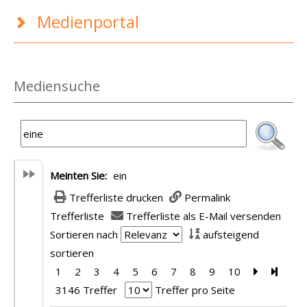
Medienportal
Mediensuche
Meinten Sie:
ein
Trefferliste drucken
Permalink
Trefferliste
Trefferliste als E-Mail versenden
Sortieren nach
aufsteigend
sortieren
1
2
3
4
5
6
7
8
9
10
Zur nächst
Zur le
3146 Treffer
Treffer pro Seite