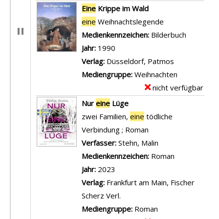
D
x
Eine
Krippe im Wald
e
e
eine
Weihnachtslegende
t
m
Suche nach diesem Verfasser
Medienkennzeichen:
Bilderbuch
a
p
Jahr:
1990
i
l
Verlag:
Düsseldorf, Patmos
l
a
Mediengruppe:
Weihnachten
s
r
nicht verfügbar
E
v
-
x
Nur
eine
Lüge
o
D
e
zwei Familien,
eine
tödliche
n
e
m
Verbindung ; Roman
E
t
p
Verfasser:
Stehn, Malin
Suche nach diese
i
a
l
Medienkennzeichen:
Roman
n
i
a
Jahr:
2023
e
l
r
Verlag:
Frankfurt am Main, Fischer
W
s
-
Scherz Verl.
e
v
D
Mediengruppe:
Roman
i
o