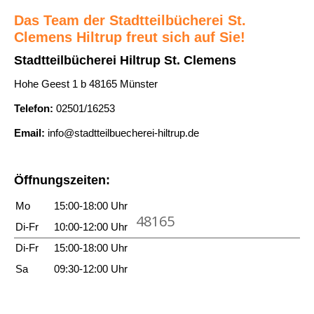
e
d
e
Das Team der Stadtteilbücherei St.
a
e
Clemens Hiltrup freut sich auf Sie!
m
n
r
o
Stadtteilbücherei Hiltrup St. Clemens
z
e
n
Hohe Geest 1 b 48165 Münster
e
G
s
i
Telefon:
02501/16253
e
t
g
s
e
Email:
info@stadtteilbuecherei-hiltrup.de
e
c
r
n
h
s
Öffnungszeiten:
i
t
c
Mo
15:00-18:00 Uhr
a
48165
h
r
Di-Fr
10:00-12:00 Uhr
t
k
Di-Fr
15:00-18:00 Uhr
e
e
Sa
09:30-12:00 Uhr
a
F
n
r