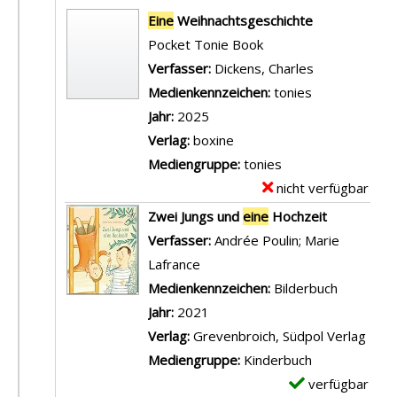
Suchergebnis
Eine
Weihnachtsgeschichte
Pocket Tonie Book
Verfasser:
Dickens, Charles
Suche nach d
Medienkennzeichen:
tonies
Jahr:
2025
Verlag:
boxine
Mediengruppe:
tonies
nicht verfügbar
E
x
Zwei Jungs und
eine
Hochzeit
e
Verfasser:
Andrée Poulin
;
Marie
m
Lafrance
Suche nach diesem Verfasser
p
Medienkennzeichen:
Bilderbuch
l
Jahr:
2021
a
Verlag:
Grevenbroich, Südpol Verlag
r
Mediengruppe:
Kinderbuch
-
verfügbar
E