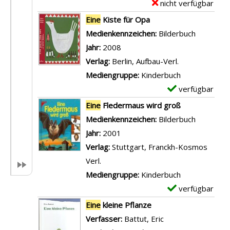
e
nicht verfügbar
E
h
n
t
x
Eine
Kiste für Opa
n
Z
a
e
Suche nach diesem Verfasser
Medienkennzeichen:
Bilderbuch
a
w
i
m
Jahr:
2008
c
e
l
p
Verlag:
Berlin, Aufbau-Verl.
h
i
s
l
Mediengruppe:
Kinderbuch
t
J
v
a
verfügbar
E
s
u
o
r
x
Eine
Fledermaus wird groß
g
n
n
-
e
Suche nach diesem Verfasser
Medienkennzeichen:
Bilderbuch
e
g
E
D
m
Jahr:
2001
s
s
i
e
p
Verlag:
Stuttgart, Franckh-Kosmos
c
u
n
t
l
Verl.
h
n
e
a
a
Mediengruppe:
Kinderbuch
i
d
K
i
r
verfügbar
E
c
e
r
l
-
x
h
Eine
kleine Pflanze
i
i
s
D
e
t
Verfasser:
Battut, Eric
Suche nach diesem
n
p
v
e