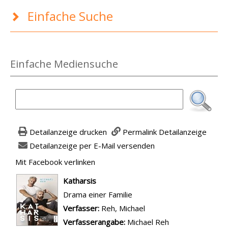
Einfache Suche
Einfache Mediensuche
Detailanzeige drucken
Permalink Detailanzeige
Detailanzeige per E-Mail versenden
Mit Facebook verlinken
Diesen Link in neuem Tab öffnen
wird in neuem Tab geöffnet
Katharsis
Drama einer Familie
Verfasser:
Suche nach diesem Verfasser
Reh, Michael
Verfasserangabe:
Michael Reh