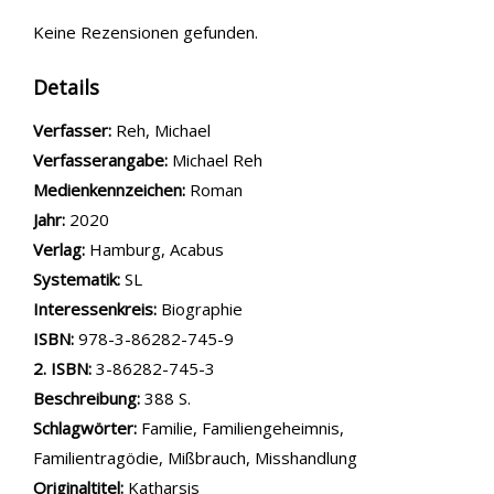
Keine Rezensionen gefunden.
Details
Verfasser:
Suche nach diesem Verfasser
Reh, Michael
Verfasserangabe:
Michael Reh
Medienkennzeichen:
Roman
Jahr:
2020
Verlag:
Hamburg, Acabus
opens in new tab
Diesen Link in neuem Tab öffnen
Systematik:
Suche nach dieser Systematik
SL
Interessenkreis:
Suche nach diesem Interessenskreis
Biographie
ISBN:
978-3-86282-745-9
2. ISBN:
3-86282-745-3
Beschreibung:
388 S.
Schlagwörter:
Familie
,
Familiengeheimnis
,
Familientragödie
,
Mißbrauch
,
Misshandlung
Suche nach dieser Beteiligten Person
Originaltitel:
Katharsis