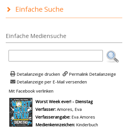
Einfache Suche
Einfache Mediensuche
Detailanzeige drucken
Permalink Detailanzeige
Detailanzeige per E-Mail versenden
Mit Facebook verlinken
Diesen Link in neuem Tab öffnen
wird in neuem Tab geöffnet
Worst Week ever! - Dienstag
Verfasser:
Suche nach diesem Verfasser
Amores, Eva
Verfasserangabe:
Eva Amores
Medienkennzeichen:
Kinderbuch