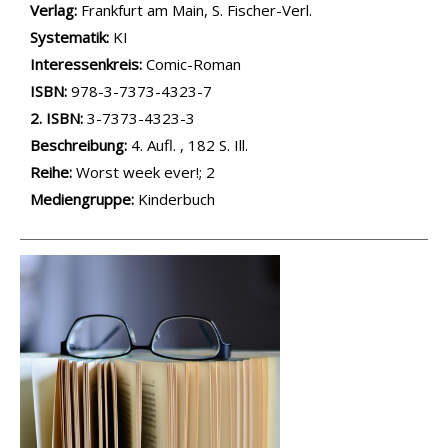
Verlag:
Frankfurt am Main, S. Fischer-Verl.
opens in new tab
Diesen Link in neuem Tab öffnen
Systematik:
Suche nach dieser Systematik
KI
Interessenkreis:
Suche nach diesem Interessenskreis
Comic-Roman
ISBN:
978-3-7373-4323-7
2. ISBN:
3-7373-4323-3
Beschreibung:
4. Aufl. , 182 S. Ill.
Reihe:
Worst week ever!; 2
Suche nach dieser Beteiligten Person
Mediengruppe:
Kinderbuch