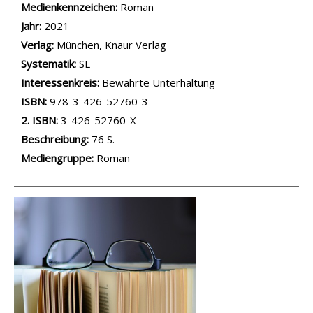
Medienkennzeichen:
Roman
Jahr:
2021
Verlag:
München, Knaur Verlag
opens in new tab
Diesen Link in neuem Tab öffnen
Systematik:
Suche nach dieser Systematik
SL
Interessenkreis:
Suche nach diesem Interessenskreis
Bewährte Unterhaltung
ISBN:
978-3-426-52760-3
2. ISBN:
3-426-52760-X
Beschreibung:
76 S.
Suche nach dieser Beteiligten Person
Mediengruppe:
Roman