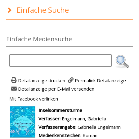
Einfache Suche
Einfache Mediensuche
Detailanzeige drucken
Permalink Detailanzeige
Detailanzeige per E-Mail versenden
Mit Facebook verlinken
Diesen Link in neuem Tab öffnen
wird in neuem Tab geöffnet
Inselsommerstürme
Verfasser:
Suche nach diesem Verfasser
Engelmann, Gabriella
Verfasserangabe:
Gabriella Engelmann
Medienkennzeichen:
Roman