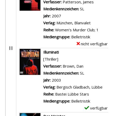
Verfasser:
Patterson, James
Suche nach 
Medienkennzeichen:
SL
Jahr:
2007
Verlag:
München, Blanvalet
Reihe:
Women's Murder Club; 1
Mediengruppe:
Belletristik
nicht verfügbar
E
x
Illuminati
e
[Thriller]
m
Verfasser:
Brown, Dan
Suche nach diese
p
Medienkennzeichen:
SL
l
Jahr:
2003
a
Verlag:
Bergisch Gladbach, Lübbe
r
Reihe:
Bastei Lübbe Stars
-
Mediengruppe:
Belletristik
D
verfügbar
E
e
x