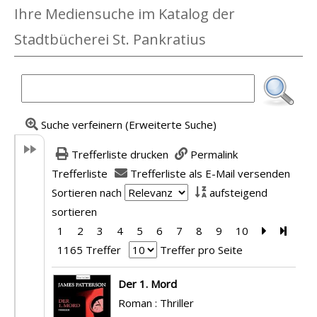
Ihre Mediensuche im Katalog der
Stadtbücherei St. Pankratius
Suche verfeinern (Erweiterte Suche)
Trefferliste drucken
Permalink
Trefferliste
Trefferliste als E-Mail versenden
Sortieren nach
aufsteigend
sortieren
1
2
3
4
5
6
7
8
9
10
Zur nächst
Zur le
1165 Treffer
Treffer pro Seite
Suchergebnis
Der 1. Mord
Roman : Thriller