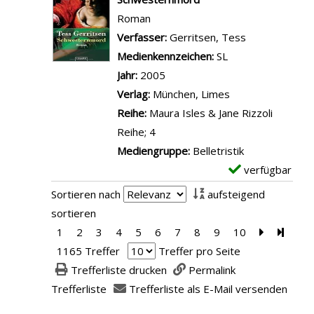
a
o
a
e
Roman
n
d
i
m
Verfasser:
Gerritsen, Tess
Suche nach d
z
s
l
p
Medienkennzeichen:
SL
e
ü
s
l
Jahr:
2005
i
n
v
a
Verlag:
München, Limes
g
d
o
r
Reihe:
Maura Isles & Jane Rizzoli
e
e
n
-
Reihe; 4
n
a
D
D
Mediengruppe:
Belletristik
n
i
e
verfügbar
E
z
a
t
x
Sortieren nach
aufsteigend
e
b
a
e
sortieren
i
o
i
m
1
2
3
4
5
6
7
8
9
10
Zur nächst
Zur le
g
l
l
p
1165 Treffer
Treffer pro Seite
e
u
s
l
Trefferliste drucken
Permalink
n
s
v
a
Trefferliste
Trefferliste als E-Mail versenden
a
o
r