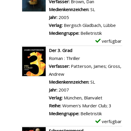
m
Verfasser:
Brown, Dan
Suche nach diese
e
h
l
p
Medienkennzeichen:
SL
n
i
s
l
Jahr:
2005
r
v
a
Verlag:
Bergisch Gladbach, Lübbe
u
o
r
Mediengruppe:
Belletristik
r
n
-
verfügbar
E
g
D
D
x
Der 3. Grad
i
i
e
e
Roman : Thriller
n
e
t
m
Verfasser:
Patterson, James
;
Gross,
a
2
a
p
Andrew
Suche nach diesem Verfasser
n
.
i
l
Medienkennzeichen:
SL
z
C
l
a
Jahr:
2007
e
h
s
r
Verlag:
München, Blanvalet
i
a
v
-
Reihe:
Women's Murder Club; 3
g
n
o
D
Mediengruppe:
Belletristik
e
c
n
e
verfügbar
E
n
e
T
t
x
Schwesternmord