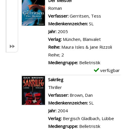
Der Meister
t
e
Roman
a
m
Verfasser:
Gerritsen, Tess
Suche nach d
i
p
Medienkennzeichen:
SL
l
l
Jahr:
2005
s
a
Verlag:
München, Blanvalet
v
r
Reihe:
Maura Isles & Jane Rizzoli
o
-
Reihe; 2
n
D
Mediengruppe:
Belletristik
D
e
verfügbar
E
e
t
x
Sakrileg
r
a
e
Thriller
1
i
m
Verfasser:
Brown, Dan
Suche nach diese
.
l
p
Medienkennzeichen:
SL
M
s
l
Jahr:
2004
o
v
a
Verlag:
Bergisch Gladbach, Lübbe
r
o
r
Mediengruppe:
Belletristik