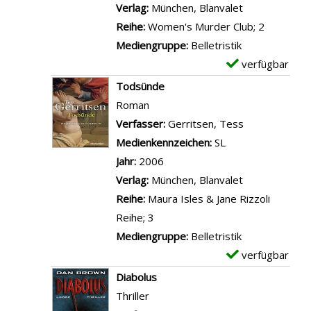
v
a
Verlag:
München, Blanvalet
e
s
o
r
Reihe:
Women's Murder Club; 2
n
t
n
-
Mediengruppe:
Belletristik
e
S
D
verfügbar
E
r
a
e
x
Todsünde
a
k
t
e
Roman
n
r
a
m
Verfasser:
Gerritsen, Tess
Suche nach d
z
i
i
p
Medienkennzeichen:
SL
e
l
l
l
Jahr:
2006
i
e
s
a
Verlag:
München, Blanvalet
g
g
v
r
Reihe:
Maura Isles & Jane Rizzoli
e
a
o
-
Reihe; 3
n
n
n
D
Mediengruppe:
Belletristik
z
D
e
verfügbar
E
e
i
t
x
Diabolus
i
e
a
e
Thriller
g
C
i