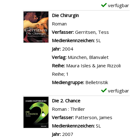
d
n
-
verfügbar
E
a
I
D
x
Die Chirurgin
n
l
e
e
Roman
z
l
t
m
Verfasser:
Gerritsen, Tess
Suche nach d
e
u
a
p
Medienkennzeichen:
SL
i
m
i
l
Jahr:
2004
g
i
l
a
Verlag:
München, Blanvalet
e
n
s
r
Reihe:
Maura Isles & Jane Rizzoli
n
a
v
-
Reihe; 1
t
o
D
Mediengruppe:
Belletristik
i
n
e
verfügbar
E
a
D
t
x
Die 2. Chance
n
e
a
e
Roman : Thriller
z
r
i
m
Verfasser:
Patterson, James
Suche nach 
e
M
l
p
Medienkennzeichen:
SL
i
e
s
l
Jahr:
2007
g
i