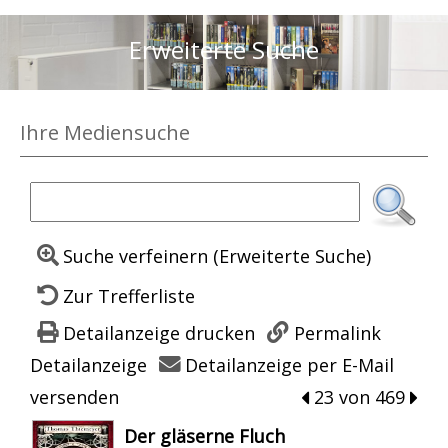
Erweiterte Suche
Ihre Mediensuche
Suche verfeinern (Erweiterte Suche)
Zur Trefferliste
Detailanzeige drucken
Permalink
Detailanzeige
Detailanzeige per E-Mail
versenden
zum vorherigen T
23 von 469
zum 
wird in neuem Tab geöffnet
Der gläserne Fluch