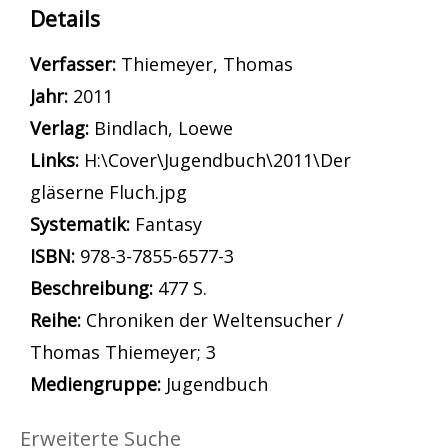
Details
Verfasser:
Suche nach diesem Verfasser
Thiemeyer, Thomas
Jahr:
2011
Verlag:
Bindlach, Loewe
opens in new tab
Links:
Diesen Link in neuem Tab öffnen
H:\Cover\Jugendbuch\2011\Der
gläserne Fluch.jpg
Systematik:
Suche nach dieser Systematik
Fantasy
Suche nach diesem Interessenskreis
ISBN:
978-3-7855-6577-3
Beschreibung:
477 S.
Reihe:
Chroniken der Weltensucher /
Thomas Thiemeyer; 3
Suche nach dieser Beteiligten Person
Mediengruppe:
Jugendbuch
Erweiterte Suche