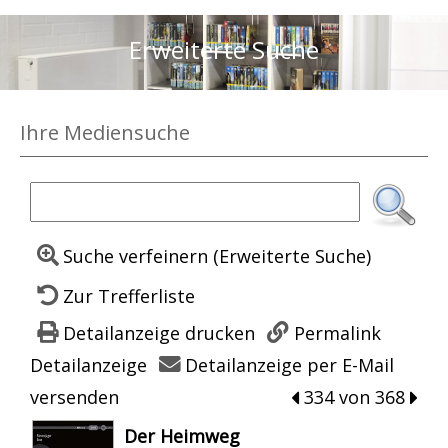
Erweiterte Suche
Ihre Mediensuche
Suche verfeinern (Erweiterte Suche)
Zur Trefferliste
Detailanzeige drucken
Permalink
Detailanzeige
Detailanzeige per E-Mail
versenden
zum vorherigen Tr
334 von 368
zum 
wird in neuem Tab geöffnet
Der Heimweg