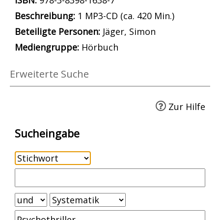
ISBN:
978-3-8398-1638-7
Beschreibung:
1 MP3-CD (ca. 420 Min.)
Beteiligte Personen:
Suche nach dieser Beteilig
Jäger, Simon
Mediengruppe:
Hörbuch
Erweiterte Suche
Zur Hilfe
Sucheingabe