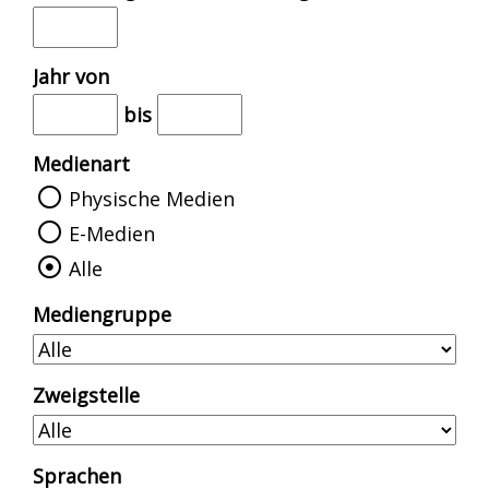
h
i
w
g
Jahr von
e
e
s
bis
n
t
Medienart
e
Physische Medien
r
E-Medien
a
Alle
n
Mediengruppe
z
e
i
Zweigstelle
g
e
Sprachen