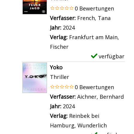
n
e
m
0 Bewertungen
D
t
p
Verfasser:
French, Tana
Suche na
u
a
l
Jahr:
2024
n
i
a
Verlag:
Frankfurt am Main,
k
l
r
Fischer
l
s
-
verfügbar
E
e
v
D
x
Yoko
s
o
e
e
Thriller
W
n
t
m
0 Bewertungen
a
S
a
p
Verfasser:
Aichner, Bernhard
Suc
s
t
i
l
Jahr:
2024
s
a
l
a
Verlag:
Reinbek bei
e
l
s
r
Hamburg, Wunderlich
r
k
v
-