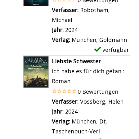
g
G
a
p
Verfasser:
Robotham,
e
e
i
l
Michael
Suche nach diesem Verfa
n
g
l
a
Jahr:
2024
e
s
r
Verlag:
München, Goldmann
n
v
-
verfügbar
E
s
o
D
x
Liebste Schwester
p
n
e
e
ich habe es für dich getan :
i
S
t
m
Roman
e
i
a
p
0 Bewertungen
l
e
i
l
Verfasser:
Vossberg, Helen
Suche
e
w
l
a
Jahr:
2024
r
i
s
r
Verlag:
München, Dt.
a
r
v
-
Taschenbuch-Verl
n
d
o
D