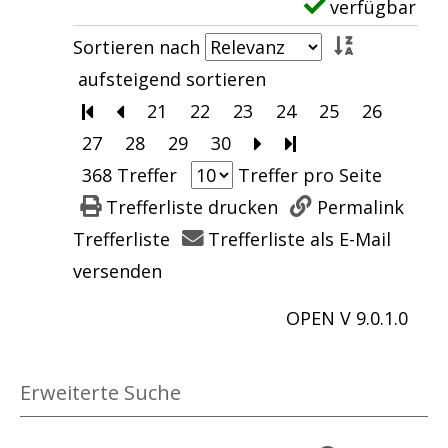
verfügbar
E
z
d
n
e
x
e
Sortieren nach
i
D
t
e
i
aufsteigend sortieren
c
e
a
m
g
Zur ersten Seite blättern
Zur vorherigen Seite blättern
21
22
23
24
25
26
h
i
i
p
e
27
28
29
30
Zur nächsten Seite b
Zur letzten Seite 
f
n
l
l
n
368 Treffer
Treffer pro Seite
i
i
s
a
Trefferliste drucken
Permalink
n
s
v
r
Trefferliste
Trefferliste als E-Mail
d
t
o
-
versenden
e
d
n
D
n
i
OPEN V 9.0.1.0
D
e
a
e
i
t
n
S
e
a
Erweiterte Suche
z
c
T
i
e
h
o