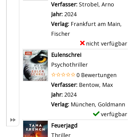
p
Verfasser:
Strobel, Arno
Suche na
l
Jahr:
2024
a
Verlag:
Frankfurt am Main,
r
Fischer
-
nicht verfügbar
E
D
x
Eulenschrei
e
e
Psychothriller
t
m
0 Bewertungen
a
p
Verfasser:
Bentow, Max
Suche na
i
l
Jahr:
2024
l
a
Verlag:
München, Goldmann
s
r
verfügbar
E
v
-
x
Feuerjagd
o
D
e
Thriller