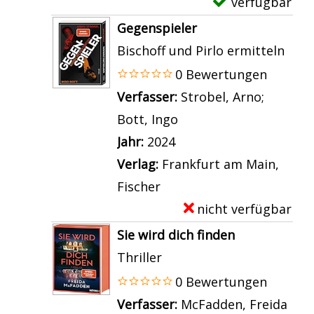
verfügbar
E
a
e
o
D
x
n
Gegenspieler
r
n
e
e
z
Bischoff und Pirlo ermitteln
-
E
t
m
e
0 Bewertungen
E
u
a
p
i
Verfasser:
Strobel, Arno
;
r
l
i
l
g
Bott, Ingo
Suche nach diesem Ve
w
e
l
a
e
Jahr:
2024
i
n
s
r
n
Verlag:
Frankfurt am Main,
l
s
v
-
Fischer
l
c
o
D
nicht verfügbar
E
d
h
n
e
x
e
Sie wird dich finden
r
F
t
e
i
Thriller
e
e
a
m
n
0 Bewertungen
i
u
i
p
L
Verfasser:
McFadden, Freida
Such
a
e