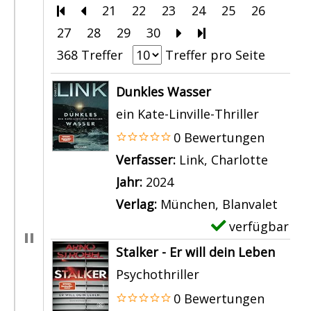
Zur ersten Seite blättern
Zur vorherigen Seite blättern
21
22
23
24
25
26
27
28
29
30
Zur nächsten Seite b
Zur letzten Seite 
368 Treffer
Treffer pro Seite
Suchergebnis
Dunkles Wasser
ein Kate-Linville-Thriller
0 Bewertungen
Verfasser:
Link, Charlotte
Suche 
Jahr:
2024
Verlag:
München, Blanvalet
verfügbar
E
x
Stalker - Er will dein Leben
e
Psychothriller
m
0 Bewertungen