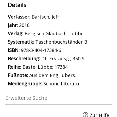
Details
Verfasser:
Suche nach diesem Verfasser
Bartsch, Jeff
Jahr:
2016
Verlag:
Bergisch Gladbach, Lübbe
opens in new tab
Diesen Link in neuem Tab öffnen
Systematik:
Suche nach dieser Systematik
Taschenbuchständer B
Suche nach diesem Interessenskreis
ISBN:
978-3-404-17384-6
Beschreibung:
Dt. Erstausg., 350 S.
Reihe:
Bastei Lübbe; 17384
Suche nach dieser Beteiligten Person
Fußnote:
Aus dem Engl. übers.
Mediengruppe:
Schöne Literatur
Erweiterte Suche
Zur Hilfe