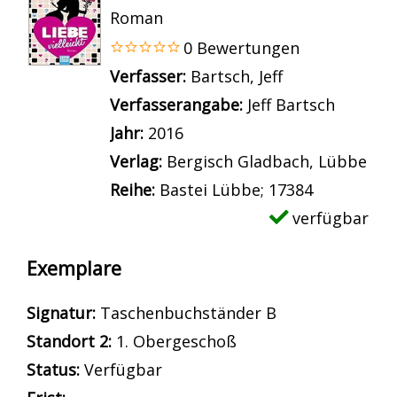
Roman
0 Bewertungen
Verfasser:
Suche nach diesem Verfass
Bartsch, Jeff
Verfasserangabe:
Jeff Bartsch
Jahr:
2016
Verlag:
Bergisch Gladbach, Lübbe
Reihe:
Bastei Lübbe; 17384
verfügbar
Exemplare
Signatur:
Taschenbuchständer B
Standort 2:
1. Obergeschoß
Status:
Verfügbar