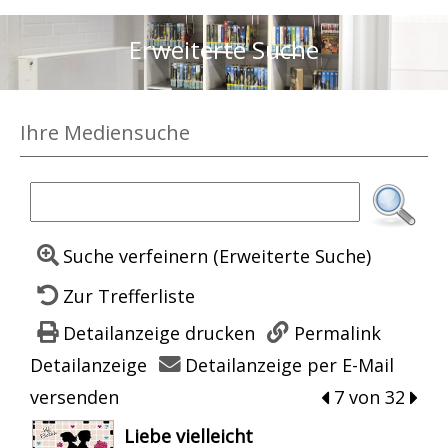
Erweiterte Suche
Ihre Mediensuche
Suche verfeinern (Erweiterte Suche)
Zur Trefferliste
Detailanzeige drucken
Permalink
Detailanzeige
Detailanzeige per E-Mail
versenden
zum vorherigen
7 von 32
zum 
wird in neuem Tab geöffnet
Liebe vielleicht