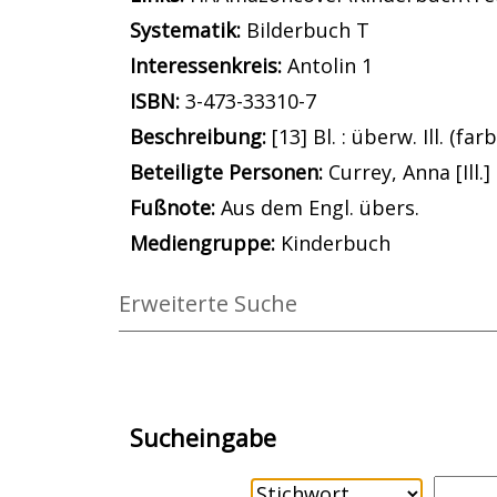
Systematik:
Suche nach dieser System
Bilderbuch T
Interessenkreis:
Suche nach diesem In
Antolin 1
ISBN:
3-473-33310-7
Beschreibung:
[13] Bl. : überw. Ill. (farb
Beteiligte Personen:
Suche nach dieser
Currey, Anna [Ill.]
Fußnote:
Aus dem Engl. übers.
Mediengruppe:
Kinderbuch
Erweiterte Suche
Sucheingabe