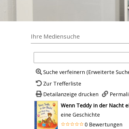
Ihre Mediensuche
Suche verfeinern (Erweiterte Such
Zur Trefferliste
Detailanzeige drucken
Permali
wird in neuem Tab geöffnet
Wenn Teddy in der Nacht ein
eine Geschichte
0 Bewertungen