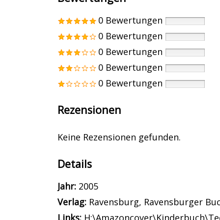
0 Bewertungen
0 Bewertungen
0 Bewertungen
0 Bewertungen
0 Bewertungen
Rezensionen
Keine Rezensionen gefunden.
Details
Suche nach diesem Verfasser
Jahr:
2005
Verlag:
Ravensburg, Ravensburger Buc
opens in new tab
Links:
Diesen Link in neuem Tab öffne
H:\Amazoncover\Kinderbuch\Te