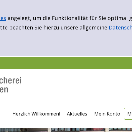
ies
angelegt, um die Funktionalität für Sie optimal
te beachten Sie hierzu unsere allgemeine
Datensch
E
Er
B
N
Fü
Fü
F
Herzlich Willkommen!
Aktuelles
Mein Konto
M