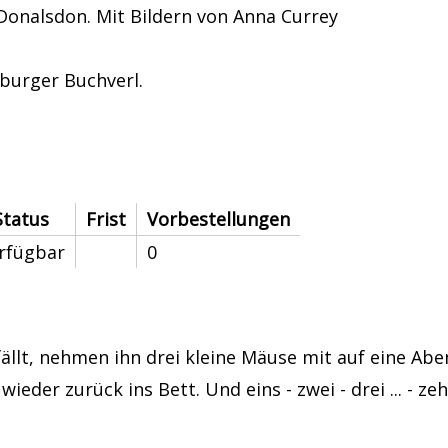
er
 Donalsdon. Mit Bildern von Anna Currey
burger Buchverl.
Status
Frist
Vorbestellungen
rfügbar
0
ällt, nehmen ihn drei kleine Mäuse mit auf eine Ab
eder zurück ins Bett. Und eins - zwei - drei ... - z