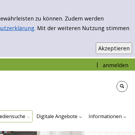
 gewährleisten zu können. Zudem werden
utzerklärung
. Mit der weiteren Nutzung stimmen
|
anmelden
infache Suche
weiterte Suche
ibload - EBooks & More
euerwerbungen
r Kinder
r Jugendliche
ür Erwachsene
Antolin
Bibload - Ebooks & Mehr
Filmfriend - Unser Streamingportal
TigerBooks
Impressum Und Dat
Veranstaltungen
ediensuche
Digitale Angebote
Informationen