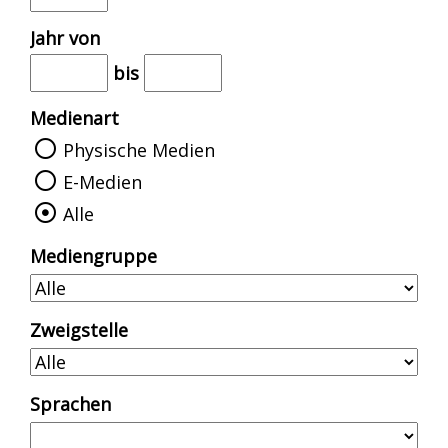
e
n
Jahr von
a
n
bis
z
Medienart
e
Physische Medien
i
E-Medien
g
Alle
e
Mediengruppe
n
Zweigstelle
Sprachen