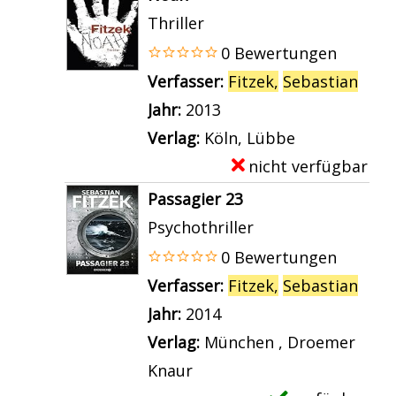
n
e
e
Thriller
D
t
m
0 Bewertungen
a
a
p
Verfasser:
Fitzek,
Sebastian
Such
s
i
l
Jahr:
2013
K
l
a
Verlag:
Köln, Lübbe
i
s
r
nicht verfügbar
E
n
v
-
x
Passagier 23
d
o
D
e
Psychothriller
a
n
e
m
0 Bewertungen
n
D
t
p
Verfasser:
Fitzek,
Sebastian
Such
z
e
a
l
Jahr:
2014
e
r
i
a
Verlag:
München , Droemer
i
A
l
r
Knaur
g
u
s
-