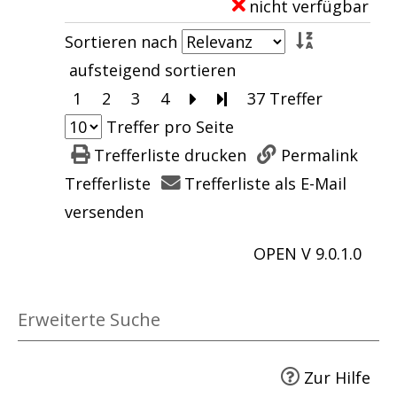
nicht verfügbar
E
a
a
o
D
x
n
Sortieren nach
n
n
e
e
z
aufsteigend sortieren
z
A
t
m
e
1
2
3
4
Zur nächsten Seite blätte
Zur letzten Seite blät
37 Treffer
e
c
a
p
i
Treffer pro Seite
i
h
i
l
g
Trefferliste drucken
Permalink
g
t
l
a
e
Trefferliste
Trefferliste als E-Mail
e
N
s
r
n
versenden
n
a
v
-
c
OPEN V 9.0.1.0
o
D
h
n
e
t
F
t
Erweiterte Suche
a
l
a
n
u
i
Zur Hilfe
z
g