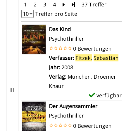
1
2
3
4
Zur nächsten Seite blätte
Zur letzten Seite blät
37 Treffer
Treffer pro Seite
Suchergebnis
Das Kind
Psychothriller
0 Bewertungen
Verfasser:
Fitzek,
Sebastian
Such
Jahr:
2008
Verlag:
München, Droemer
Knaur
verfügbar
E
x
Der Augensammler
e
Psychothriller
m
0 Bewertungen