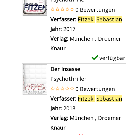
2
s
i
m
0 Bewertungen
3
J
l
p
Verfasser:
Fitzek,
Sebastian
Such
a
o
s
l
Jahr:
2017
n
s
v
a
Verlag:
München , Droemer
z
h
o
r
Knaur
e
u
n
-
verfügbar
E
i
a
D
D
x
g
Der Insasse
-
a
e
e
e
Psychothriller
P
s
t
m
n
0 Bewertungen
r
P
a
p
Verfasser:
Fitzek,
Sebastian
Such
o
a
i
l
Jahr:
2018
f
k
l
a
Verlag:
München , Droemer
i
e
s
r
Knaur
l
t
v
-