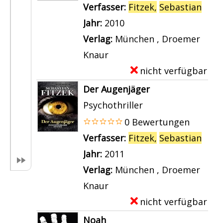
p
Verfasser:
Fitzek,
Sebastian
Such
l
Jahr:
2010
a
Verlag:
München , Droemer
r
Knaur
-
nicht verfügbar
E
D
x
Der Augenjäger
e
e
Psychothriller
t
m
0 Bewertungen
a
p
Verfasser:
Fitzek,
Sebastian
Such
i
l
Jahr:
2011
l
a
Verlag:
München , Droemer
s
r
Knaur
v
-
nicht verfügbar
E
o
D
x
Noah