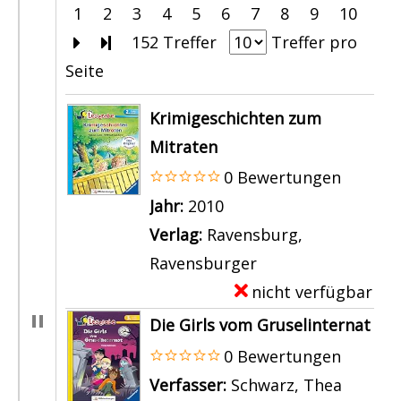
1
2
3
4
5
6
7
8
9
10
Zur nächsten Seite blättern
Zur letzten Seite blättern
152 Treffer
Treffer pro
Seite
Suchergebnis
Krimigeschichten zum
Mitraten
0 Bewertungen
Suche nach diesem Verfasser
Jahr:
2010
Verlag:
Ravensburg,
Ravensburger
nicht verfügbar
E
x
Die Girls vom Gruselinternat
e
0 Bewertungen
m
Verfasser:
Schwarz, Thea
Suche n