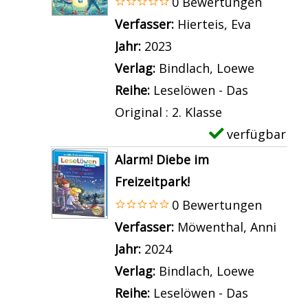
0 Bewertungen
t
i
i
p
Verfasser:
Hierteis, Eva
Suche na
e
r
l
l
Jahr:
2023
n
l
s
a
Verlag:
Bindlach, Loewe
z
s
v
r
Reihe:
Leselöwen - Das
u
v
o
-
Original : 2. Klasse
m
o
n
D
verfügbar
E
M
m
E
e
x
i
Alarm! Diebe im
G
l
t
e
t
Freizeitpark!
r
s
a
m
r
0 Bewertungen
u
a
i
p
a
Verfasser:
Möwenthal, Anni
Such
s
u
l
l
t
Jahr:
2024
e
n
s
a
e
Verlag:
Bindlach, Loewe
l
d
v
r
n
Reihe:
Leselöwen - Das
i
d
o