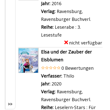
p
Jahr:
2016
l
Verlag:
Ravensburg,
a
Ravensburger Buchverl.
r
Reihe:
Leserabe : 3.
-
Lesestufe
D
nicht verfügbar
E
e
x
Elsa und der Zauber der
t
e
Eisblumen
a
m
0 Bewertungen
i
p
Verfasser:
Thilo
Suche nach dies
l
l
Jahr:
2020
s
a
Verlag:
Ravensburg,
v
r
Ravensburger Buchverl.
o
-
Reihe:
Leselern-Stars : Für