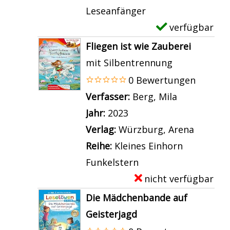
n
D
Leseanfänger
K
e
verfügbar
E
r
t
x
Fliegen ist wie Zauberei
i
a
e
mit Silbentrennung
m
i
m
0 Bewertungen
i
l
p
Verfasser:
Berg, Mila
Suche nach 
g
s
l
Jahr:
2023
e
v
a
Verlag:
Würzburg, Arena
s
o
r
Reihe:
Kleines Einhorn
c
n
-
Funkelstern
h
D
D
nicht verfügbar
E
i
i
e
x
Die Mädchenbande auf
c
e
t
e
Geisterjagd
h
G
a
m