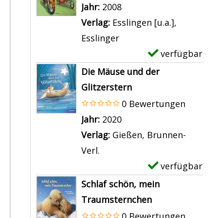
m
Suche nach diesem Verfasser
Jahr:
2008
p
Verlag:
Esslingen [u.a.],
l
Esslinger
a
verfügbar
E
r
x
Die Mäuse und der
-
e
Glitzerstern
D
m
0 Bewertungen
e
p
Suche nach diesem Verfasser
Jahr:
2020
t
l
Verlag:
Gießen, Brunnen-
a
a
Verl.
i
r
verfügbar
E
l
-
x
Schlaf schön, mein
s
D
e
Traumsternchen
v
e
m
0 Bewertungen