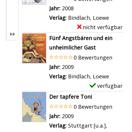
o
t
p
Suche nach diesem Verfasser
Jahr:
2008
n
a
l
Verlag:
Bindlach, Loewe
I
i
a
nicht verfügbar
E
c
l
r
x
Fünf Angstbären und ein
h
s
-
e
unheimlicher Gast
k
v
D
m
0 Bewertungen
a
o
e
p
Suche nach diesem Verfasser
Jahr:
2009
n
n
t
l
Verlag:
Bindlach, Loewe
n
J
a
a
verfügbar
E
d
u
i
r
x
i
Der tapfere Toni
l
l
-
e
c
0 Bewertungen
e
s
D
m
h
Suche nach diesem Verfasser
Jahr:
2009
j
v
e
p
z
Verlag:
Stuttgart [u.a.],
a
o
t