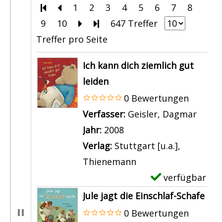
Zur ersten Seite blättern
Zur vorherigen Seite blättern
1
2
3
4
5
6
7
8
9
10
Zur nächsten Seite blättern
Zur letzten Seite blättern
647 Treffer
Treffer pro Seite
Suchergebnis
Ich kann dich ziemlich gut
leiden
0 Bewertungen
Verfasser:
Geisler, Dagmar
Suche
Jahr:
2008
Verlag:
Stuttgart [u.a.],
Thienemann
verfügbar
E
x
Jule jagt die Einschlaf-Schafe
e
0 Bewertungen