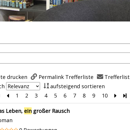
ste drucken
Permalink Trefferliste
Trefferlis
ch
aufsteigend sortieren
Zur ersten Seite blättern
Zur vorherigen Seite blättern
1
2
3
4
5
6
7
8
9
10
Zur n
Z
is
as Leben,
ein
großer Rausch
oman