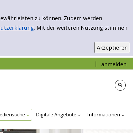
 gewährleisten zu können. Zudem werden
utzerklärung
. Mit der weiteren Nutzung stimmen
|
anmelden
infache Suche
weiterte Suche
ibload - EBooks & More
euerwerbungen
r Kinder
r Jugendliche
ür Erwachsene
Antolin
Bibload - Ebooks & Mehr
Filmfriend - Unser Streamingportal
TigerBooks
Impressum Und Dat
Veranstaltungen
ediensuche
Digitale Angebote
Informationen