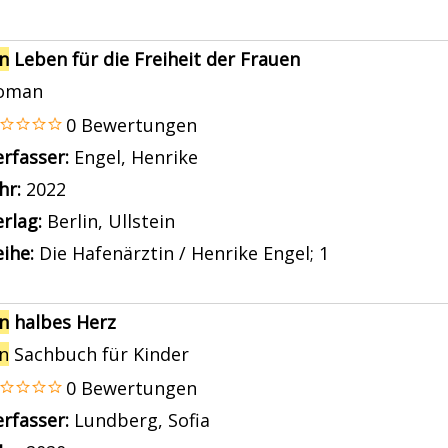
in
Leben für die Freiheit der Frauen
oman
0 Bewertungen
erfasser:
Engel, Henrike
Suche nach diesem Verfasse
ahr:
2022
rlag:
Berlin, Ullstein
ihe:
Die Hafenärztin / Henrike Engel; 1
in
halbes Herz
in
Sachbuch für Kinder
0 Bewertungen
erfasser:
Lundberg, Sofia
Suche nach diesem Verfass