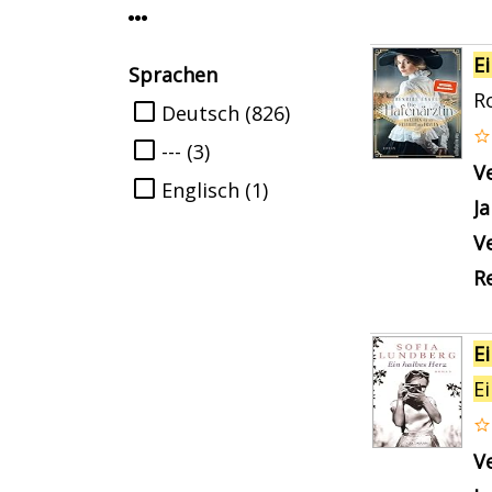
Mehr Interessenkreis-Filter anzeigen
E
Sprachen
R
Suche auf Sprachen einschränken
Deutsch
(826)
---
(3)
V
Englisch
(1)
J
Ve
Re
E
E
V