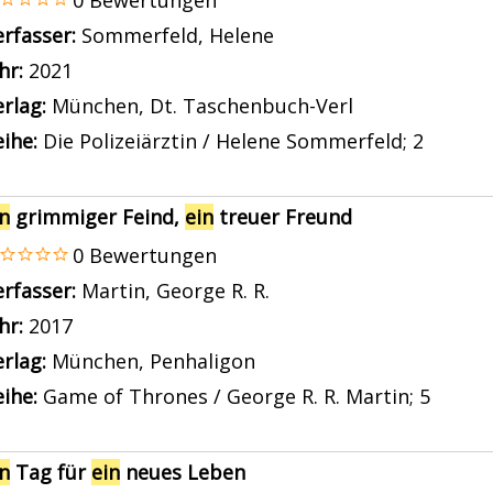
0 Bewertungen
erfasser:
Sommerfeld, Helene
Suche nach diesem Ver
ahr:
2021
rlag:
München, Dt. Taschenbuch-Verl
ihe:
Die Polizeiärztin / Helene Sommerfeld; 2
in
grimmiger Feind,
ein
treuer Freund
0 Bewertungen
erfasser:
Martin, George R. R.
Suche nach diesem Ver
ahr:
2017
rlag:
München, Penhaligon
ihe:
Game of Thrones / George R. R. Martin; 5
in
Tag für
ein
neues Leben