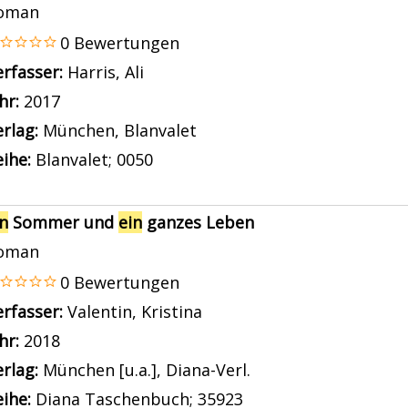
oman
n
0 Bewertungen
erfasser:
Harris, Ali
Suche nach diesem Verfasser
ahr:
2017
rlag:
München, Blanvalet
ihe:
Blanvalet; 0050
in
Sommer und
ein
ganzes Leben
oman
en
0 Bewertungen
erfasser:
Valentin, Kristina
Suche nach diesem Verfas
ahr:
2018
rlag:
München [u.a.], Diana-Verl.
ihe:
Diana Taschenbuch; 35923