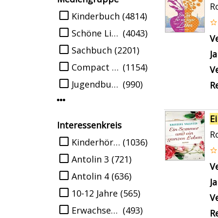
R
Suche auf Mediengruppe einschränke
Kinderbuch
(4814)
Schöne Literatur
(4043)
V
Sachbuch
(2201)
J
Compact Disc
(1154)
Ve
Jugendbuch
(990)
Re
Mehr Mediengruppe-Filter anzeigen
E
Interessenkreis
R
Suche auf Interessenkreis einschränk
Kinderhörspiel
(1036)
Antolin 3
(721)
V
Antolin 4
(636)
J
10-12 Jahre
(565)
Ve
Erwachsenenbibliothek
(493)
Re