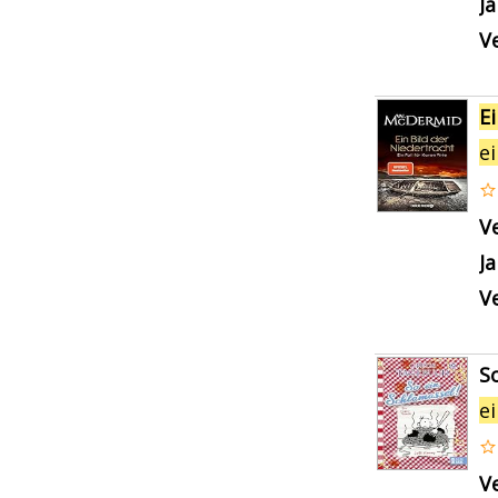
J
Ve
E
e
V
J
Ve
S
e
V