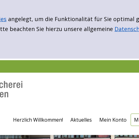
ies
angelegt, um die Funktionalität für Sie optimal
te beachten Sie hierzu unsere allgemeine
Datensch
E
Er
B
N
Fü
Fü
F
Herzlich Willkommen!
Aktuelles
Mein Konto
M