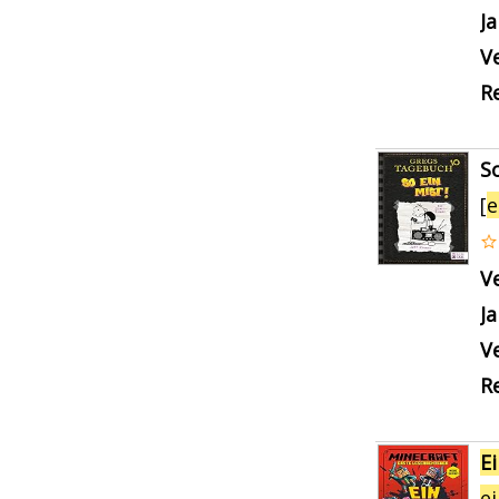
J
Ve
Re
S
[
e
V
J
Ve
Re
E
e