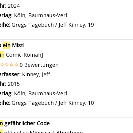
ahr:
2024
rlag:
Köln, Baumhaus-Verl.
ihe:
Gregs Tagebuch / Jeff Kinney; 19
o
ein
Mist!
in
Comic-Roman]
0 Bewertungen
erfasser:
Kinney, Jeff
Suche nach diesem Verfasser
ahr:
2015
rlag:
Köln, Baumhaus-Verl.
ihe:
Gregs Tagebuch / Jeff Kinney; 10
in
gefährlicher Code
in
offizielles Minecraft-Abenteuer