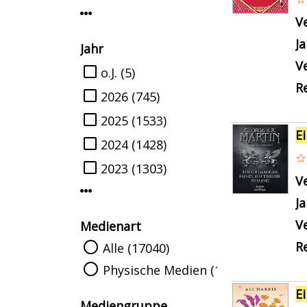
Mehr Verfasser-Filter anzeigen
V
J
Jahr
Ve
Suche auf Jahr einschränken
o.J.
(5)
Re
2026
(745)
2025
(1533)
E
2024
(1428)
2023
(1303)
V
Mehr Jahr-Filter anzeigen
J
Ve
Medienart
Re
Suche auf Medienart einschränken
Alle (17040)
Physische Medien (17040)
E
Mediengruppe