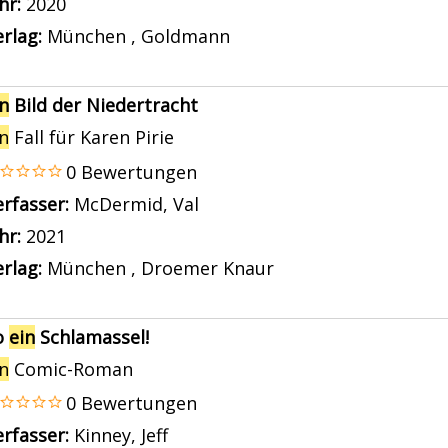
ahr:
2020
rlag:
München , Goldmann
in
Bild der Niedertracht
in
Fall für Karen Pirie
0 Bewertungen
erfasser:
McDermid, Val
Suche nach diesem Verfasse
ahr:
2021
rlag:
München , Droemer Knaur
o
ein
Schlamassel!
in
Comic-Roman
0 Bewertungen
erfasser:
Kinney, Jeff
Suche nach diesem Verfasser