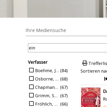
Ihre Mediensuche
Suchfilter
Verfasser
Trefferli
Suche auf Verfasser einschränken
Boehme, Julia
(84)
Sortieren na
Osborne, Mary Pope
(68)
Chapman, Linda
(67)
Suchergebn
D
Grimm, Sandra
(67)
R
Fröhlich, Andreas
(66)