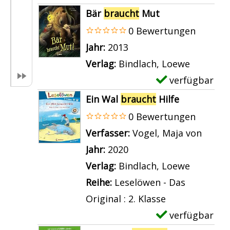
3
e
x
Bär
braucht
Mut
2
t
e
0 Bewertungen
.
a
m
Suche nach diesem Verfasser
Jahr:
2013
;
i
p
Verlag:
Bindlach, Loewe
B
l
l
verfügbar
E
i
s
a
x
Ein Wal
braucht
Hilfe
b
v
r
e
0 Bewertungen
i
o
-
m
Verfasser:
Vogel, Maja von
Suche
b
n
D
p
Jahr:
2020
r
E
e
l
Verlag:
Bindlach, Loewe
a
i
t
a
Reihe:
Leselöwen - Das
u
n
a
r
Original : 2. Klasse
c
D
i
-
verfügbar
E
h
e
l
D