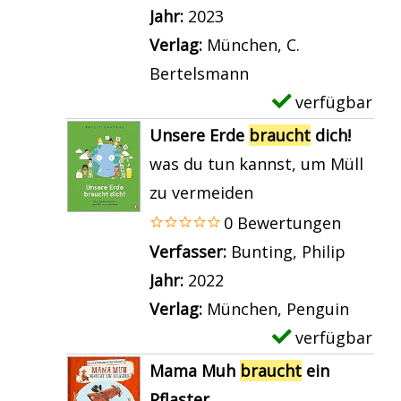
s
l
f
Jahr:
2023
b
a
v
a
e
Verlag:
München, C.
y
u
o
r
a
Bertelsmann
b
c
n
-
n
verfügbar
E
r
h
E
D
z
x
a
Unsere Erde
braucht
dich!
t
i
e
e
e
u
was du tun kannst, um Müll
M
n
t
i
m
c
zu vermeiden
u
W
a
g
p
h
0 Bewertungen
t
a
i
e
l
t
Verfasser:
Bunting, Philip
Suche 
a
l
l
n
a
a
Jahr:
2022
n
b
s
r
n
Verlag:
München, Penguin
z
r
v
-
z
verfügbar
E
e
a
o
D
e
x
i
Mama Muh
braucht
ein
u
n
e
i
e
g
Pflaster