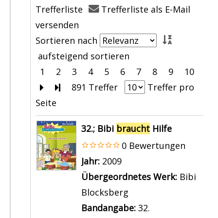
o
r
Trefferliste
Trefferliste als E-Mail
a
h
n
a
versenden
u
b
M
n
Sortieren nach
c
r
a
z
aufsteigend sortieren
h
a
m
e
1
2
3
4
5
6
7
8
9
10
t
u
a
i
Zur nächsten Seite blättern
Zur letzten Seite blättern
891 Treffer
Treffer pro
d
c
M
g
Seite
i
h
u
e
c
Suchergebnis
t
h
32.; Bibi
braucht
Hilfe
n
h
e
b
0 Bewertungen
!
i
r
Suche nach diesem Verfasser
Jahr:
2009
a
n
a
Übergeordnetes Werk:
Bibi
n
P
u
Blocksberg
z
f
c
Bandangabe:
32.
e
l