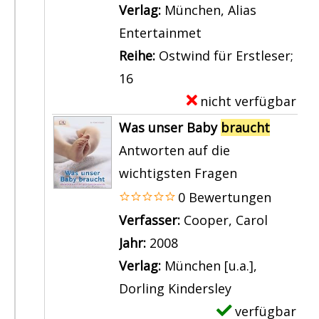
l
Verlag:
München, Alias
a
Entertainmet
r
Reihe:
Ostwind für Erstleser;
-
16
D
nicht verfügbar
E
e
x
Was unser Baby
braucht
t
e
Antworten auf die
a
m
wichtigsten Fragen
i
p
0 Bewertungen
l
l
Verfasser:
Cooper, Carol
Suche n
s
a
Jahr:
2008
v
r
Verlag:
München [u.a.],
o
-
Dorling Kindersley
n
D
verfügbar
E