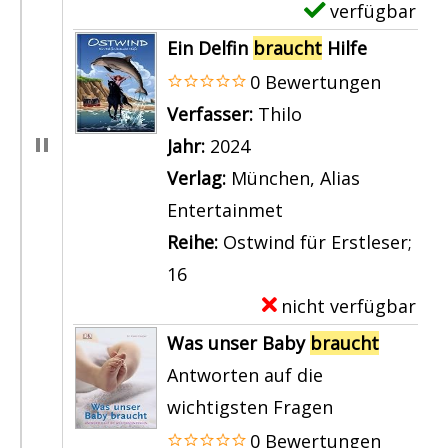
h
verfügbar
E
i
a
t
x
Ein Delfin
braucht
Hilfe
g
s
e
e
0 Bewertungen
e
t
i
m
Verfasser:
Thilo
Suche nach dies
n
e
n
p
Jahr:
2024
r
P
l
Verlag:
München, Alias
a
f
a
Entertainmet
n
l
r
Reihe:
Ostwind für Erstleser;
z
a
-
16
e
s
D
nicht verfügbar
E
i
t
e
x
Was unser Baby
braucht
g
e
t
e
Antworten auf die
e
r
a
m
wichtigsten Fragen
n
a
i
p
0 Bewertungen