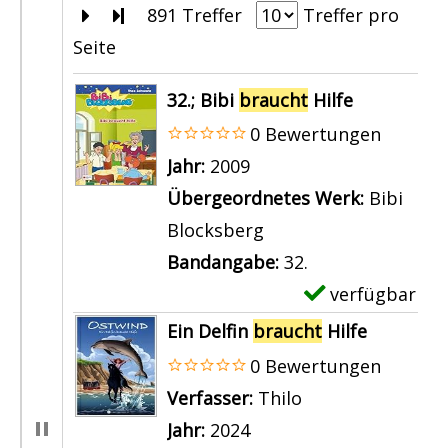
Zur nächsten Seite blättern
Zur letzten Seite blättern
891 Treffer
Treffer pro
Seite
Suchergebnis
32.; Bibi
braucht
Hilfe
0 Bewertungen
Suche nach diesem Verfasser
Jahr:
2009
Übergeordnetes Werk:
Bibi
Blocksberg
Bandangabe:
32.
verfügbar
E
x
Ein Delfin
braucht
Hilfe
e
0 Bewertungen
m
Verfasser:
Thilo
Suche nach dies
p
Jahr:
2024