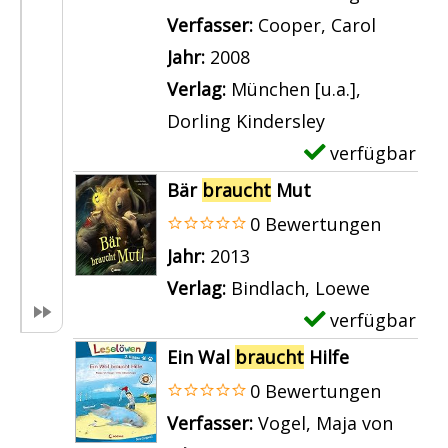
n
l
l
Verfasser:
Cooper, Carol
Suche n
z
s
a
Jahr:
2008
e
v
r
Verlag:
München [u.a.],
i
o
-
Dorling Kindersley
g
n
D
verfügbar
E
e
3
e
x
Bär
braucht
Mut
n
2
t
e
0 Bewertungen
.
a
m
Suche nach diesem Verfasser
Jahr:
2013
;
i
p
Verlag:
Bindlach, Loewe
B
l
l
verfügbar
E
i
s
a
x
Ein Wal
braucht
Hilfe
b
v
r
e
0 Bewertungen
i
o
-
m
Verfasser:
Vogel, Maja von
Suche
b
n
D