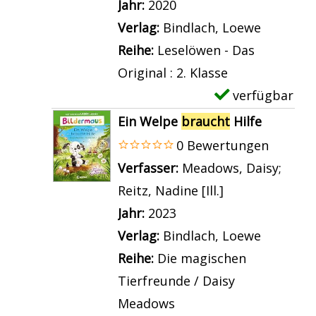
p
Jahr:
2020
r
E
e
l
Verlag:
Bindlach, Loewe
a
i
t
a
Reihe:
Leselöwen - Das
u
n
a
r
Original : 2. Klasse
c
D
i
-
verfügbar
E
h
e
l
D
x
t
Ein Welpe
braucht
Hilfe
l
s
e
e
H
0 Bewertungen
f
v
t
m
i
Verfasser:
Meadows, Daisy
;
i
o
a
p
l
Reitz, Nadine [Ill.]
Suche nach die
n
n
i
l
f
Jahr:
2023
b
W
l
a
e
Verlag:
Bindlach, Loewe
r
a
s
r
a
Reihe:
Die magischen
a
s
v
-
n
Tierfreunde / Daisy
u
u
o
D
z
Meadows
c
n