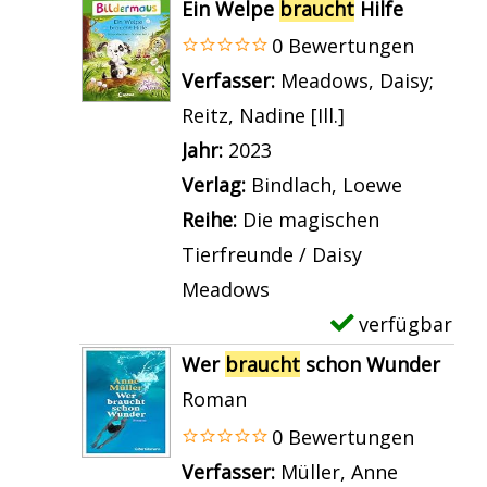
x
t
Ein Welpe
braucht
Hilfe
l
s
e
e
H
0 Bewertungen
f
v
t
m
i
Verfasser:
Meadows, Daisy
;
i
o
a
p
l
Reitz, Nadine [Ill.]
Suche nach die
n
n
i
l
f
Jahr:
2023
b
W
l
a
e
Verlag:
Bindlach, Loewe
r
a
s
r
a
Reihe:
Die magischen
a
s
v
-
n
Tierfreunde / Daisy
u
u
o
D
z
Meadows
c
n
n
e
e
verfügbar
E
h
s
B
t
i
x
t
Wer
braucht
schon Wunder
e
ä
a
g
e
H
Roman
r
r
i
e
m
i
0 Bewertungen
B
b
l
n
p
l
Verfasser:
Müller, Anne
Suche na
a
r