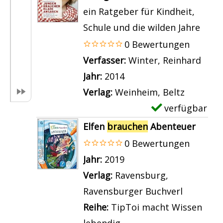
a
i
m
ein Ratgeber für Kindheit,
z
n
l
p
Schule und die wilden Jahre
e
z
s
l
0 Bewertungen
i
e
v
a
Verfasser:
Winter, Reinhard
Such
g
i
o
r
Jahr:
2014
e
g
n
-
Verlag:
Weinheim, Beltz
n
e
A
D
verfügbar
E
n
u
e
x
Elfen
brauchen
Abenteuer
c
t
e
0 Bewertungen
h
a
m
Suche nach diesem Verfasser
Jahr:
2019
D
i
p
Verlag:
Ravensburg,
r
l
l
Ravensburger Buchverl
a
s
a
Reihe:
TipToi macht Wissen
c
v
r