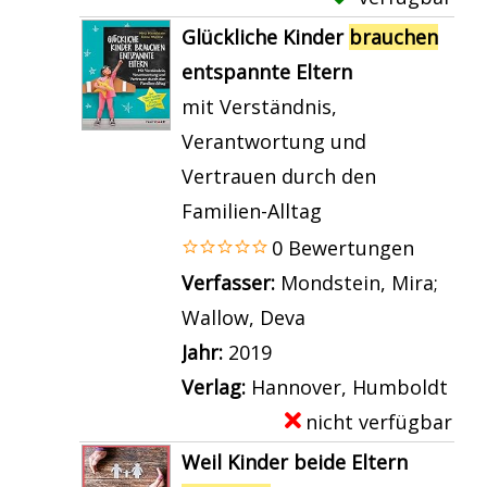
a
c
e
t
g
x
n
Glückliche Kinder
brauchen
h
r
a
e
e
z
entspannte Eltern
e
b
i
n
m
e
mit Verständnis,
n
r
l
p
i
Verantwortung und
b
a
s
l
g
Vertrauen durch den
r
u
v
a
e
Familien-Alltag
a
c
o
r
n
0 Bewertungen
u
h
n
-
Verfasser:
Mondstein, Mira
;
c
e
W
D
Wallow, Deva
Suche nach diesem
h
n
i
e
Jahr:
2019
e
e
r
t
Verlag:
Hannover, Humboldt
n
t
b
a
nicht verfügbar
E
F
w
r
i
x
r
Weil Kinder beide Eltern
a
a
l