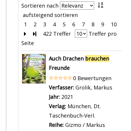
e
Sortieren nach
n
e
i
aufsteigend sortieren
z
r
l
1
2
3
4
5
6
7
8
9
10
e
b
K
Zur nächsten Seite blättern
Zur letzten Seite blättern
422 Treffer
Treffer pro
i
r
i
Seite
g
a
n
e
Suchergebnis
u
d
Auch Drachen
brauchen
n
c
e
Freunde
h
r
0 Bewertungen
e
b
Verfasser:
Grolik, Markus
Suche 
n
e
Jahr:
2021
e
i
Verlag:
München, Dt.
n
d
Taschenbuch-Verl.
t
e
Reihe:
Gizmo / Markus
s