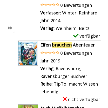
s
l
0 Bewertungen
v
a
Verfasser:
Winter, Reinhard
Such
o
r
Jahr:
2014
n
-
Verlag:
Weinheim, Beltz
A
D
verfügbar
E
u
e
x
Elfen
brauchen
Abenteuer
c
t
e
0 Bewertungen
h
a
m
Suche nach diesem Verfasser
Jahr:
2019
D
i
p
Verlag:
Ravensburg,
r
l
l
Ravensburger Buchverl
a
s
a
Reihe:
TipToi macht Wissen
c
v
r
lebendig
h
o
-
nicht verfügbar
E
e
n
D
x