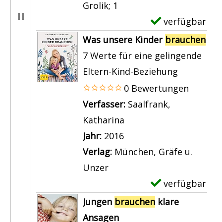
E
Grolik; 1
p
l
verfügbar
E
a
t
x
Was unsere Kinder
brauchen
n
e
e
7 Werte für eine gelingende
n
r
m
Eltern-Kind-Beziehung
t
n
p
0 Bewertungen
e
b
l
Verfasser:
Saalfrank,
E
r
a
Katharina
Suche nach diesem Ver
l
a
r
Jahr:
2016
t
u
-
Verlag:
München, Gräfe u.
e
c
D
Unzer
r
h
e
verfügbar
E
n
e
t
x
Jungen
brauchen
klare
a
n
a
e
Ansagen
n