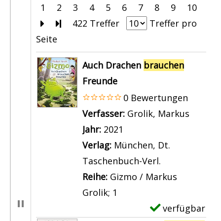
1
2
3
4
5
6
7
8
9
10
Zur nächsten Seite blättern
Zur letzten Seite blättern
422 Treffer
Treffer pro
Seite
Suchergebnis
Auch Drachen
brauchen
Freunde
0 Bewertungen
Verfasser:
Grolik, Markus
Suche 
Jahr:
2021
Verlag:
München, Dt.
Taschenbuch-Verl.
Reihe:
Gizmo / Markus
Grolik; 1
verfügbar
E