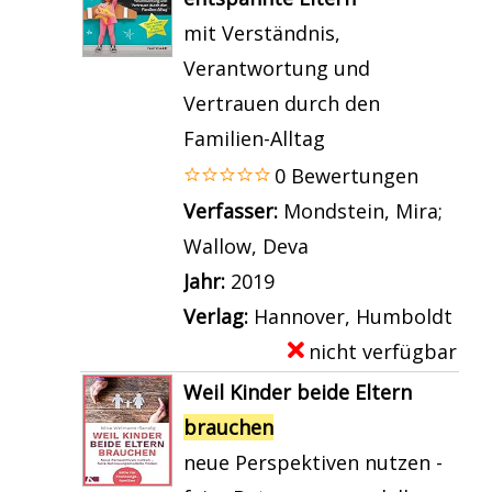
e
b
i
n
m
e
mit Verständnis,
n
r
l
p
i
Verantwortung und
b
a
s
l
g
Vertrauen durch den
r
u
v
a
e
Familien-Alltag
a
c
o
r
n
0 Bewertungen
u
h
n
-
Verfasser:
Mondstein, Mira
;
c
e
W
D
Wallow, Deva
Suche nach diesem
h
n
i
e
Jahr:
2019
e
e
r
t
Verlag:
Hannover, Humboldt
n
t
b
a
nicht verfügbar
E
F
w
r
i
x
r
Weil Kinder beide Eltern
a
a
l
e
e
brauchen
s
u
s
m
u
neue Perspektiven nutzen -
l
c
v
p