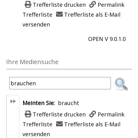
a
Trefferliste drucken
Permalink
a
i
G
r
Trefferliste
Trefferliste als E-Mail
f
e
l
-
versenden
e
l
ü
D
a
m
OPEN V 9.0.1.0
c
e
n
e
k
t
z
h
l
a
Ihre Mediensuche
e
r
i
i
i
S
c
l
g
c
h
s
e
h
e
v
Meinten Sie:
braucht
n
a
K
o
Trefferliste drucken
Permalink
f
i
n
Trefferliste
Trefferliste als E-Mail
e
n
W
versenden
a
d