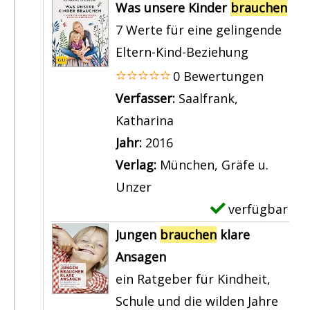
x
Was unsere Kinder
brauchen
e
7 Werte für eine gelingende
m
Eltern-Kind-Beziehung
p
0 Bewertungen
l
Verfasser:
Saalfrank,
a
Katharina
Suche nach diesem Ver
r
Jahr:
2016
-
Verlag:
München, Gräfe u.
D
Unzer
e
verfügbar
E
t
x
Jungen
brauchen
klare
a
e
Ansagen
i
m
ein Ratgeber für Kindheit,
l
p
Schule und die wilden Jahre