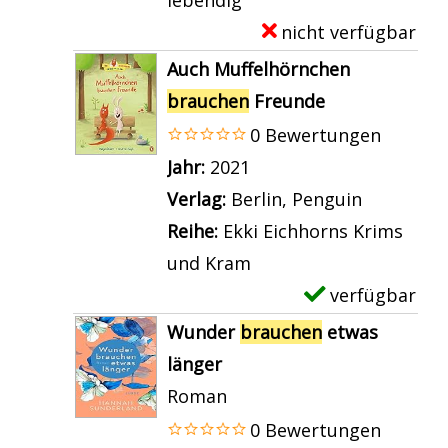
lebendig
h
o
-
nicht verfügbar
E
e
n
D
x
Auch Muffelhörnchen
n
W
e
e
brauchen
Freunde
b
a
t
m
0 Bewertungen
r
s
a
p
Suche nach diesem Verfasser
Jahr:
2021
a
u
i
l
Verlag:
Berlin, Penguin
u
n
l
a
Reihe:
Ekki Eichhorns Krims
c
s
s
r
und Kram
h
e
v
-
verfügbar
E
e
r
o
D
x
n
Wunder
brauchen
etwas
e
n
e
e
F
länger
K
J
t
m
r
Roman
i
u
a
p
e
0 Bewertungen
n
n