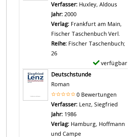
p
Verfasser:
Huxley, Aldous
Suche 
l
Jahr:
2000
a
Verlag:
Frankfurt am Main,
r
Fischer Taschenbuch Verl.
-
Reihe:
Fischer Taschenbuch;
D
26
e
verfügbar
E
t
x
Deutschstunde
a
e
Roman
i
m
0 Bewertungen
l
p
Verfasser:
Lenz, Siegfried
Suche 
s
l
Jahr:
1986
v
a
Verlag:
Hamburg, Hoffmann
o
r
und Campe