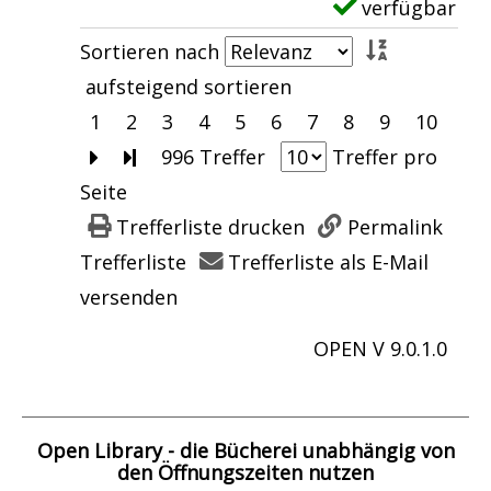
g
verfügbar
E
z
l
D
e
x
e
Sortieren nach
e
e
n
e
i
aufsteigend sortieren
i
t
m
g
1
2
3
4
5
6
7
8
9
10
n
a
p
e
Zur nächsten Seite blättern
Zur letzten Seite blättern
996 Treffer
Treffer pro
e
i
l
n
Seite
P
l
a
Trefferliste drucken
Permalink
r
s
r
Trefferliste
Trefferliste als E-Mail
i
v
-
versenden
n
o
D
z
OPEN V 9.0.1.0
n
e
a
1
t
n
.
a
z
Open Library - die Bücherei unabhängig von
;
i
den Öffnungszeiten nutzen
e
G