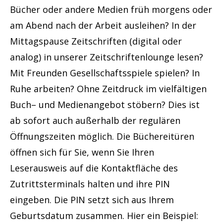
l
i
Bücher oder andere Medien früh morgens oder
e
s
g
am Abend nach der Arbeit ausleihen? In der
d
v
e
Mittagspause Zeitschriften (digital oder
i
o
n
analog) in unserer Zeitschriftenlounge lesen?
c
n
Mit Freunden Gesellschaftsspiele spielen? In
h
2
Ruhe arbeiten? Ohne Zeitdruck im vielfältigen
t
.
Buch– und Medienangebot stöbern? Dies ist
e
;
ab sofort auch außerhalb der regulären
,
N
Öffnungszeiten möglich. Die Büchereitüren
E
a
öffnen sich für Sie, wenn Sie Ihren
p
c
Leserausweis auf die Kontaktfläche des
e
h
Zutrittsterminals halten und ihre PIN
n
g
eingeben. Die PIN setzt sich aus Ihrem
,
e
Geburtsdatum zusammen. Hier ein Beispiel:
P