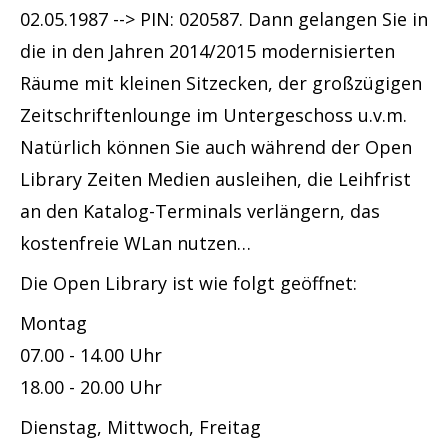
l
02.05.1987 --> PIN: 020587. Dann gelangen Sie in
r
a
die in den Jahren 2014/2015 modernisierten
o
s
Räume mit kleinen Sitzecken, der großzügigen
s
s
Zeitschriftenlounge im Untergeschoss u.v.m.
a
e
Natürlich können Sie auch während der Open
a
n
Library Zeiten Medien ausleihen, die Leihfrist
n
e
an den Katalog-Terminals verlängern, das
z
G
kostenfreie WLan nutzen…
e
e
Die Open Library ist wie folgt geöffnet:
i
d
g
Montag
i
e
07.00 - 14.00 Uhr
c
n
18.00 - 20.00 Uhr
h
t
Dienstag, Mittwoch, Freitag