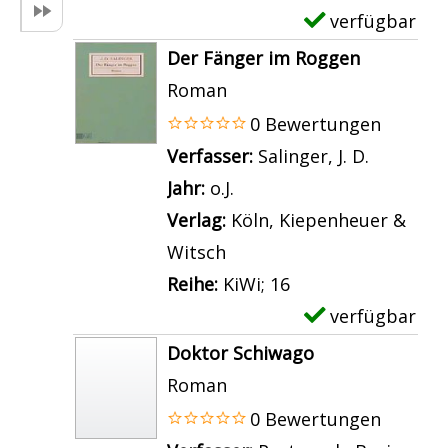
n
-
verfügbar
E
D
D
x
Der Fänger im Roggen
e
e
e
Roman
r
t
m
0 Bewertungen
S
a
p
Verfasser:
Salinger, J. D.
Suche na
t
i
l
Jahr:
o.J.
e
l
a
Verlag:
Köln, Kiepenheuer &
p
s
r
Witsch
p
v
-
Reihe:
KiWi; 16
e
o
D
verfügbar
E
n
n
e
x
Doktor Schiwago
w
S
t
e
Roman
o
c
a
m
0 Bewertungen
l
h
i
p