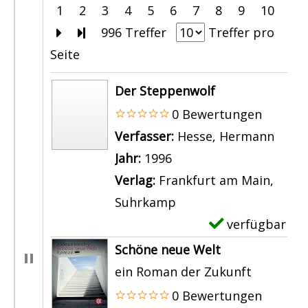
1
2
3
4
5
6
7
8
9
10
Zur nächsten Seite blättern
Zur letzten Seite blättern
996 Treffer
Treffer pro
Seite
Suchergebnis
Der Steppenwolf
0 Bewertungen
Verfasser:
Hesse, Hermann
Suche
Jahr:
1996
Verlag:
Frankfurt am Main,
Suhrkamp
verfügbar
E
x
Schöne neue Welt
e
ein Roman der Zukunft
m
0 Bewertungen