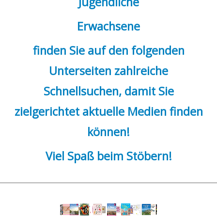
Jugendliche
e
i
Erwachsene
g
finden Sie auf den folgenden
e
n
Unterseiten zahlreiche
Schnellsuchen, damit Sie
zielgerichtet aktuelle Medien finden
können!
Viel Spaß beim Stöbern!