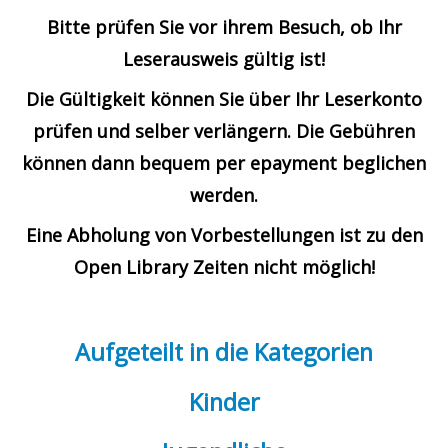
s
Bitte prüfen Sie vor ihrem Besuch, ob Ihr
a
Leserausweis gültig ist!
u
Die Gültigkeit können Sie über Ihr Leserkonto
n
prüfen und selber verlängern. Die Gebühren
d
können dann bequem per epayment beglichen
D
werden.
r
a
Eine Abholung von Vorbestellungen ist zu den
m
Open Library Zeiten nicht möglich!
e
n
Aufgeteilt in die Kategorien
a
n
Kinder
z