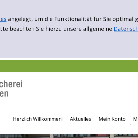
ies
angelegt, um die Funktionalität für Sie optimal
te beachten Sie hierzu unsere allgemeine
Datensch
E
Er
B
N
Fü
Fü
F
Herzlich Willkommen!
Aktuelles
Mein Konto
M