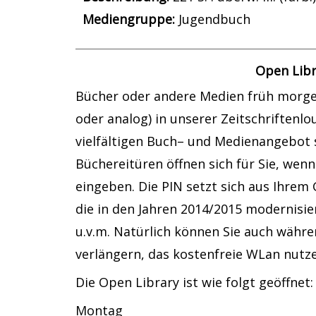
Suche nach dieser Beteiligten Person
Mediengruppe:
Jugendbuch
Open Libr
Bücher oder andere Medien früh morgen
oder analog) in unserer Zeitschriftenl
vielfältigen Buch– und Medienangebot s
Büchereitüren öffnen sich für Sie, wenn
eingeben. Die PIN setzt sich aus Ihrem
die in den Jahren 2014/2015 modernisi
u.v.m. Natürlich können Sie auch währe
verlängern, das kostenfreie WLan nut
Die Open Library ist wie folgt geöffnet:
Montag