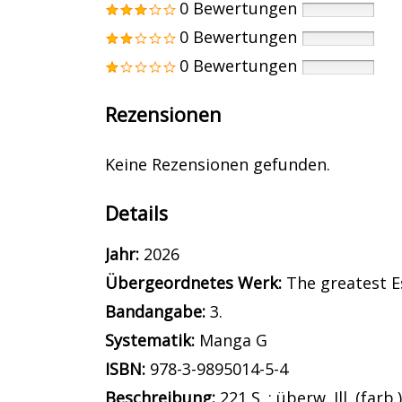
0 Bewertungen
0 Bewertungen
0 Bewertungen
Rezensionen
Keine Rezensionen gefunden.
Details
Suche nach diesem Verfasser
Jahr:
2026
Übergeordnetes Werk:
The greatest E
Bandangabe:
3.
opens in new tab
Diesen Link in neuem Tab öffnen
Systematik:
Suche nach dieser System
Manga G
Suche nach diesem Interessenskreis
ISBN:
978-3-9895014-5-4
Beschreibung:
221 S. : überw. Ill. (farb.)