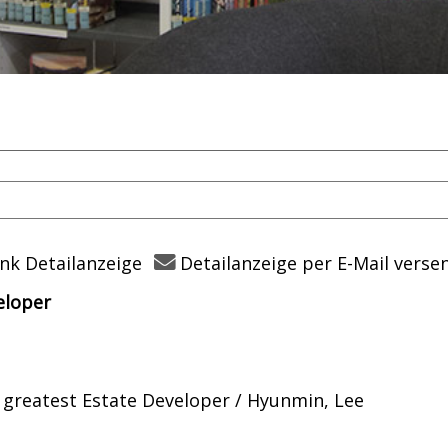
nk Detailanzeige
Detailanzeige per E-Mail verse
eloper
er
 greatest Estate Developer / Hyunmin, Lee