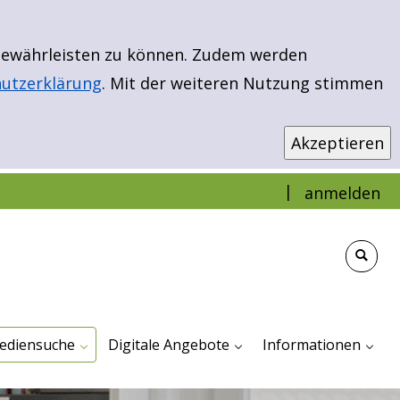
 gewährleisten zu können. Zudem werden
utzerklärung
. Mit der weiteren Nutzung stimmen
|
anmelden
infache Suche
weiterte Suche
ibload - EBooks & More
euerwerbungen
r Kinder
r Jugendliche
ür Erwachsene
Antolin
Bibload - Ebooks & Mehr
Filmfriend - Unser Streamingportal
TigerBooks
Impressum Und Dat
Veranstaltungen
ediensuche
Digitale Angebote
Informationen