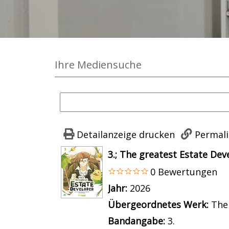
Ihre Mediensuche
Detailanzeige drucken
Permali
wird in neuem Tab geöffnet
3.; The greatest Estate Dev
0 Bewertungen
Suche nach diesem Verfass
Jahr:
2026
Übergeordnetes Werk:
The
Bandangabe:
3.