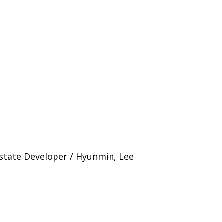
state Developer / Hyunmin, Lee
atik