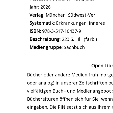
Jahr:
2026
Verlag:
München, Südwest-Verl.
opens in new tab
Diesen Link in neuem Tab öffnen
Systematik:
Suche nach dieser System
Erkrankungen: Inneres
Suche nach diesem Interessenskreis
ISBN:
978-3-517-10437-9
Beschreibung:
223 S. : Ill. (farb.)
Suche nach dieser Beteiligten Person
Mediengruppe:
Sachbuch
Open Libr
Bücher oder andere Medien früh morgen
oder analog) in unserer Zeitschriftenl
vielfältigen Buch– und Medienangebot s
Büchereitüren öffnen sich für Sie, wenn
eingeben. Die PIN setzt sich aus Ihrem