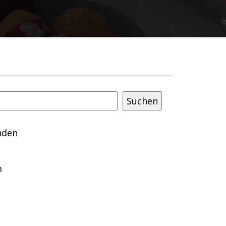
nden
m