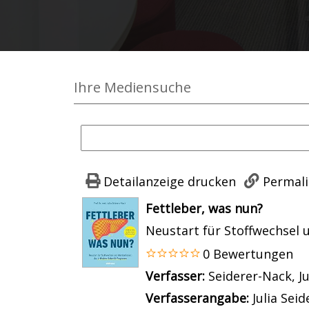
Ihre Mediensuche
Detailanzeige drucken
Permali
wird in neuem Tab geöffnet
Fettleber, was nun?
Neustart für Stoffwechsel
0 Bewertungen
Verfasser:
Suche nach dies
Seiderer-Nack, Ju
Verfasserangabe:
Julia Sei