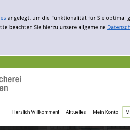
ies
angelegt, um die Funktionalität für Sie optimal
te beachten Sie hierzu unsere allgemeine
Datensch
E
Er
B
N
Fü
Fü
F
Herzlich Willkommen!
Aktuelles
Mein Konto
M