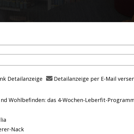
nk Detailanzeige
Detailanzeige per E-Mail verse
 und Wohlbefinden: das 4-Wochen-Leberfit-Program
em Verfasser
lia
derer-Nack