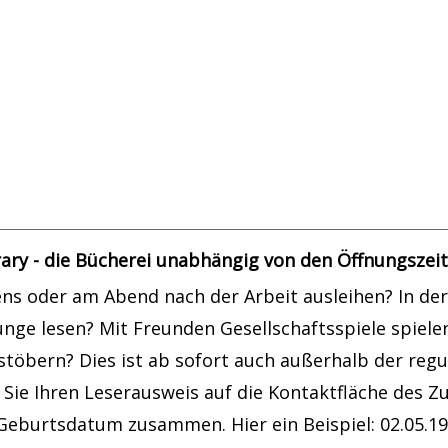
atik
ary - die Bücherei unabhängig von den Öffnungszei
s oder am Abend nach der Arbeit ausleihen? In der 
ounge lesen? Mit Freunden Gesellschaftsspiele spiel
töbern? Dies ist ab sofort auch außerhalb der regu
 Sie Ihren Leserausweis auf die Kontaktfläche des Zu
 Geburtsdatum zusammen. Hier ein Beispiel: 02.05.198