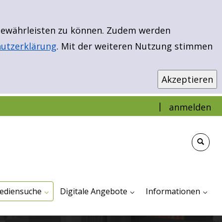
 gewährleisten zu können. Zudem werden
utzerklärung
. Mit der weiteren Nutzung stimmen
|
anmelden
infache Suche
weiterte Suche
ibload - EBooks & More
euerwerbungen
r Kinder
r Jugendliche
ür Erwachsene
Antolin
Bibload - Ebooks & Mehr
Filmfriend - Unser Streamingportal
TigerBooks
Impressum Und Dat
Veranstaltungen
ediensuche
Digitale Angebote
Informationen