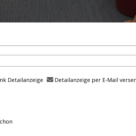
nk Detailanzeige
Detailanzeige per E-Mail verse
em Verfasser
ichon