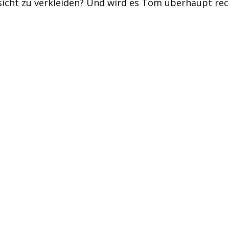
icht zu verkleiden? Und wird es Tom überhaupt rech
er