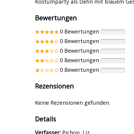
Kostümparty als Defin mit blauem Ges
Bewertungen
0 Bewertungen
0 Bewertungen
0 Bewertungen
0 Bewertungen
0 Bewertungen
Rezensionen
Keine Rezensionen gefunden.
Details
Verfasser:
Suche nach diesem Verfass
Pichon, Liz