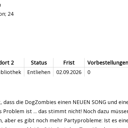
h
on; 24
dort 2
Status
Frist
Vorbestellunge
ibliothek
Entliehen
02.09.2026
0
lt, dass die DogZombies einen NEUEN SONG und ein
s Problem ist ... das stimmt nicht! Noch dazu müss
 aber es gibt noch mehr Partyprobleme: Ist es eine 