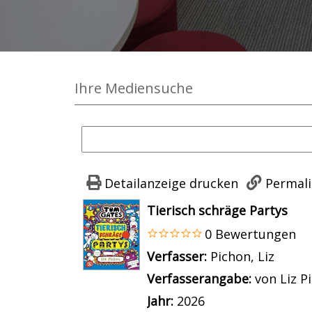
Ihre Mediensuche
Detailanzeige drucken
Permali
wird in neuem Tab geöffnet
Tierisch schräge Partys
0 Bewertungen
Verfasser:
Suche nach dies
Pichon, Liz
Verfasserangabe:
von Liz P
Jahr:
2026