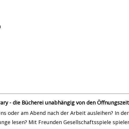
atik
n
teressenskreis
ary - die Bücherei unabhängig von den Öffnungszei
s oder am Abend nach der Arbeit ausleihen? In der 
ounge lesen? Mit Freunden Gesellschaftsspiele spiel