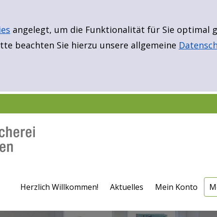
ies
angelegt, um die Funktionalität für Sie optimal
te beachten Sie hierzu unsere allgemeine
Datensch
E
Er
B
N
Fü
Fü
F
Herzlich Willkommen!
Aktuelles
Mein Konto
M