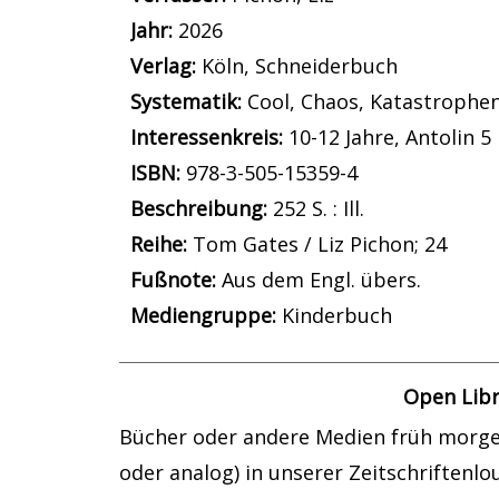
Jahr:
2026
Verlag:
Köln, Schneiderbuch
opens in new tab
Diesen Link in neuem Tab öffnen
Systematik:
Suche nach dieser System
Cool, Chaos, Katastrophe
Interessenkreis:
Suche nach diesem In
10-12 Jahre
,
Antolin 5
ISBN:
978-3-505-15359-4
Beschreibung:
252 S. : Ill.
Reihe:
Tom Gates / Liz Pichon; 24
Suche nach dieser Beteiligten Person
Fußnote:
Aus dem Engl. übers.
Mediengruppe:
Kinderbuch
Open Libr
Bücher oder andere Medien früh morgen
oder analog) in unserer Zeitschriftenl