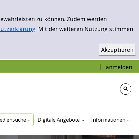
 gewährleisten zu können. Zudem werden
utzerklärung
. Mit der weiteren Nutzung stimmen
|
anmelden
infache Suche
weiterte Suche
ibload - EBooks & More
euerwerbungen
r Kinder
r Jugendliche
ür Erwachsene
Antolin
Bibload - Ebooks & Mehr
Filmfriend - Unser Streamingportal
TigerBooks
Impressum Und Dat
Veranstaltungen
ediensuche
Digitale Angebote
Informationen