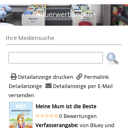
Neuerwerbungen
Ihre Mediensuche
Detailanzeige drucken
Permalink
Detailanzeige
Detailanzeige per E-Mail
versenden
wird in neuem Tab geöffnet
Meine Mum ist die Beste
0 Bewertungen
Suche nach diesem Verfasser
Verfasserangabe:
von Bluey und