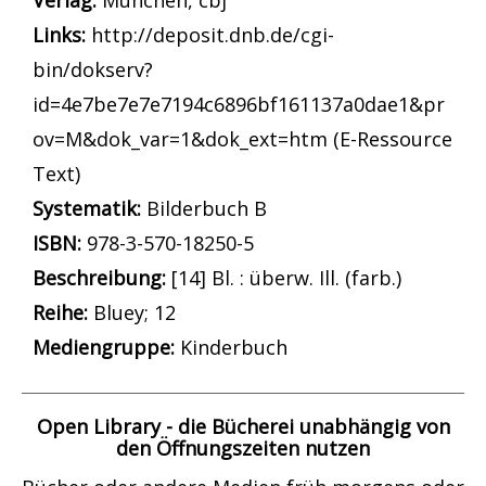
Verlag:
München, cbj
opens in new tab
Links:
Diesen Link in neuem Tab öffnen
http://deposit.dnb.de/cgi-
bin/dokserv?
id=4e7be7e7e7194c6896bf161137a0dae1&pr
ov=M&dok_var=1&dok_ext=htm (E-Ressource
Text)
Systematik:
Suche nach dieser Systematik
Bilderbuch B
Suche nach diesem Interessenskreis
ISBN:
978-3-570-18250-5
Beschreibung:
[14] Bl. : überw. Ill. (farb.)
Reihe:
Bluey; 12
Suche nach dieser Beteiligten Person
Mediengruppe:
Kinderbuch
Open Library - die Bücherei unabhängig von
den Öffnungszeiten nutzen