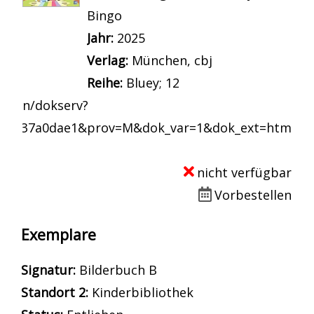
Bingo
Jahr:
2025
Verlag:
München, cbj
Reihe:
Bluey; 12
ieninhalt - wird in neuem Tab geöffnet
gi-bin/dokserv?
161137a0dae1&prov=M&dok_var=1&dok_ext=htm
nicht verfügbar
Vorbestellen
Exemplare
Signatur:
Bilderbuch B
Standort 2:
Kinderbibliothek