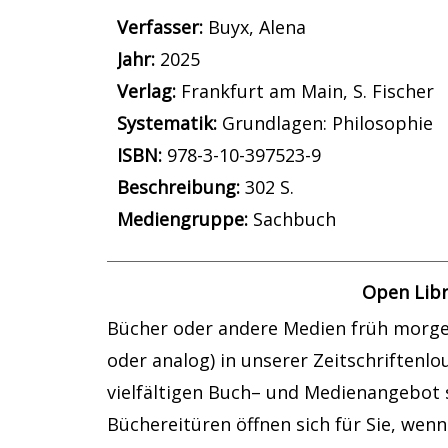
Verfasser:
Suche nach diesem Verfass
Buyx, Alena
Jahr:
2025
Verlag:
Frankfurt am Main, S. Fischer
opens in new tab
Diesen Link in neuem Tab öffnen
Systematik:
Suche nach dieser System
Grundlagen: Philosophie
Suche nach diesem Interessenskreis
ISBN:
978-3-10-397523-9
Beschreibung:
302 S.
Suche nach dieser Beteiligten Person
Mediengruppe:
Sachbuch
Open Libr
Bücher oder andere Medien früh morgen
oder analog) in unserer Zeitschriftenl
vielfältigen Buch– und Medienangebot s
Büchereitüren öffnen sich für Sie, wenn