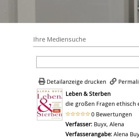
Ihre Mediensuche
Detailanzeige drucken
Permali
wird in neuem Tab geöffnet
Leben & Sterben
die großen Fragen ethisch 
0 Bewertungen
Verfasser:
Suche nach dies
Buyx, Alena
Verfasserangabe:
Alena Bu