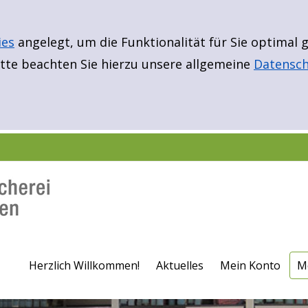
ies
angelegt, um die Funktionalität für Sie optimal
te beachten Sie hierzu unsere allgemeine
Datensch
E
Er
B
N
Fü
Fü
F
Herzlich Willkommen!
Aktuelles
Mein Konto
M