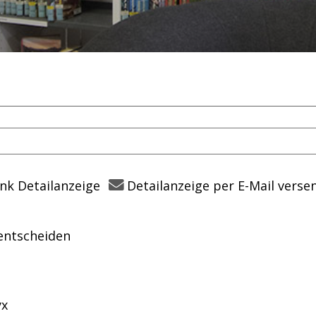
nk Detailanzeige
Detailanzeige per E-Mail verse
entscheiden
em Verfasser
yx