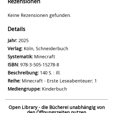
Rezensionen
Keine Rezensionen gefunden.
Details
Suche nach diesem Verfasser
Jahr:
2025
Verlag:
Köln, Schneiderbuch
opens in new tab
Diesen Link in neuem Tab öffnen
Systematik:
Suche nach dieser Systematik
Minecraft
Suche nach diesem Interessenskreis
ISBN:
978-3-505-15278-8
Beschreibung:
140 S. : Ill.
Reihe:
Minecraft - Erste Leseabenteuer; 1
Suche nach dieser Beteiligten Person
Mediengruppe:
Kinderbuch
Open Library - die Bücherei unabhängig von
den Öffnungszeiten nutzen