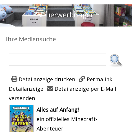
Neuerwerbungen
Ihre Mediensuche
Detailanzeige drucken
Permalink
Detailanzeige
Detailanzeige per E-Mail
versenden
wird in neuem Tab geöffnet
Alles auf Anfang!
ein offizielles Minecraft-
Abenteuer