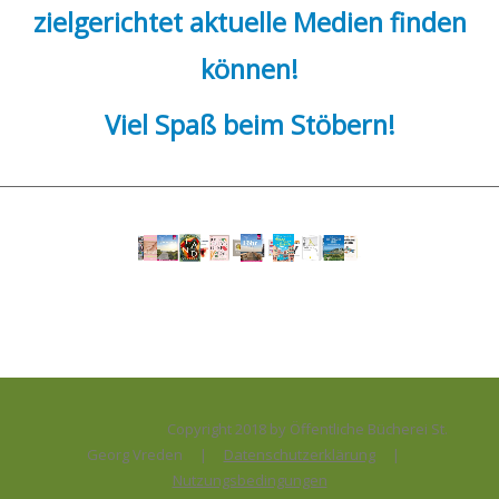
zielgerichtet aktuelle Medien finden
können!
Viel Spaß beim Stöbern!
Medium öffnen Schulter Schmerzen selbst behandel
Copyright 2018 by Öffentliche Bücherei St.
Georg Vreden
|
Datenschutzerklärung
|
Nutzungsbedingungen