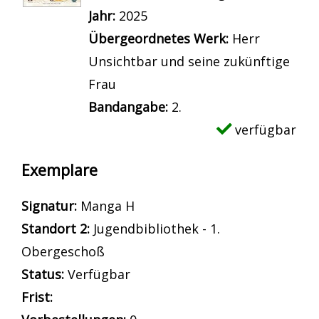
Suche nach diesem Verfasser
Jahr:
2025
Übergeordnetes Werk:
Herr
Unsichtbar und seine zukünftige
Frau
Bandangabe:
2.
verfügbar
Exemplare
Signatur:
Manga H
Standort 2:
Jugendbibliothek - 1.
Obergeschoß
Status:
Verfügbar
Frist: