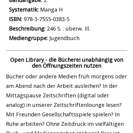
Bandangabe:
2.
opens in new tab
Diesen Link in neuem Tab öffnen
Systematik:
Suche nach dieser Systematik
Manga H
Suche nach diesem Interessenskreis
ISBN:
978-3-7555-0383-5
Beschreibung:
246 S. : überw. Ill.
Suche nach dieser Beteiligten Person
Mediengruppe:
Jugendbuch
Open Library - die Bücherei unabhängig von
den Öffnungszeiten nutzen
Bücher oder andere Medien früh morgens oder
am Abend nach der Arbeit ausleihen? In der
Mittagspause Zeitschriften (digital oder
analog) in unserer Zeitschriftenlounge lesen?
Mit Freunden Gesellschaftsspiele spielen? In
Ruhe arbeiten? Ohne Zeitdruck im vielfältigen