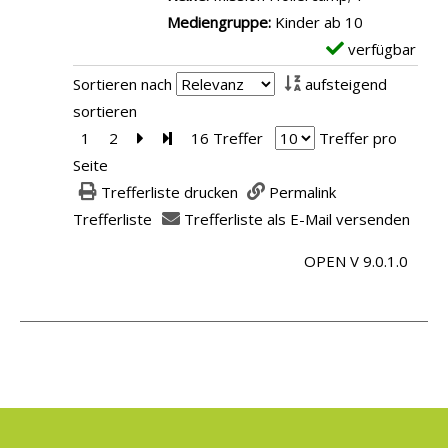
e
Mediengruppe:
Kinder ab 10
h
n
verfügbar
E
u
x
l
Sortieren nach
aufsteigend
e
h
sortieren
m
o
1
2
Zur nächsten Seite blättern
Zur letzten Seite blättern
16 Treffer
Treffer pro
p
f
Seite
l
a
Trefferliste drucken
Permalink
a
n
Trefferliste
Trefferliste als E-Mail versenden
r
z
OPEN V 9.0.1.0
-
e
D
i
e
g
t
e
.
a
n
i
l