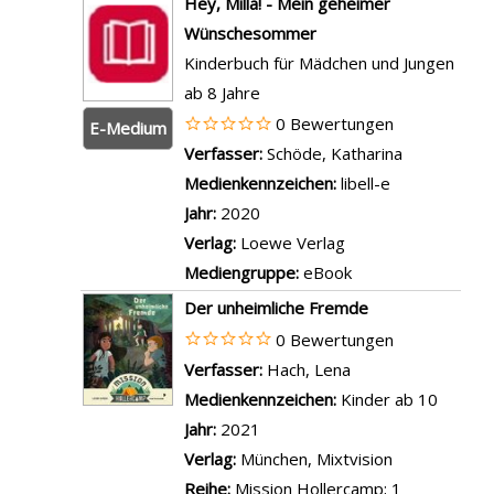
Hey, Milla! - Mein geheimer
a
n
g
z
Wünschesommer
g
S
e
e
Kinderbuch für Mädchen und Jungen
d
c
n
i
ab 8 Jahre
i
h
g
0 Bewertungen
n
E-Medium
u
e
Verfasser:
Schöde, Katharina
Suche nach 
L
r
n
Medienkennzeichen:
libell-e
o
k
Jahr:
2020
n
e
Verlag:
Loewe Verlag
d
n
Mediengruppe:
eBook
o
a
n
Der unheimliche Fremde
u
a
0 Bewertungen
f
n
Verfasser:
Hach, Lena
Suche nach diesem
d
z
Medienkennzeichen:
Kinder ab 10
e
e
Jahr:
2021
m
i
Verlag:
München, Mixtvision
S
g
Reihe:
Mission Hollercamp; 1
c