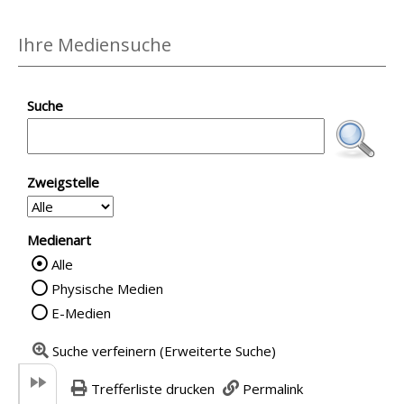
Ihre Mediensuche
Suche
Zweigstelle
Medienart
Alle
Wählen Sie die Medienart nach der Sie su
Physische Medien
E-Medien
Suche verfeinern (Erweiterte Suche)
Trefferliste drucken
Permalink