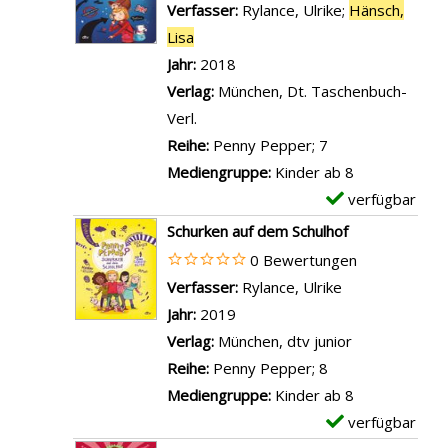
m
Verfasser:
Rylance, Ulrike
;
Hänsch,
s
P
l
p
Lisa
Suche nach diesem Verfasser
k
e
s
l
Jahr:
2018
e
p
v
a
Verlag:
München, Dt. Taschenbuch-
i
p
o
r
Verl.
n
e
n
-
Reihe:
Penny Pepper; 7
P
r
C
D
Mediengruppe:
Kinder ab 8
r
-
h
e
verfügbar
E
o
A
a
t
x
b
Schurken auf dem Schulhof
l
o
a
e
l
0 Bewertungen
a
s
i
m
e
Verfasser:
Rylance, Ulrike
Suche nach die
r
i
l
p
m
Jahr:
2019
m
n
s
l
!
Verlag:
München, dtv junior
a
d
v
a
a
Reihe:
Penny Pepper; 8
u
e
o
r
n
Mediengruppe:
Kinder ab 8
f
r
n
-
z
verfügbar
E
d
S
T
D
e