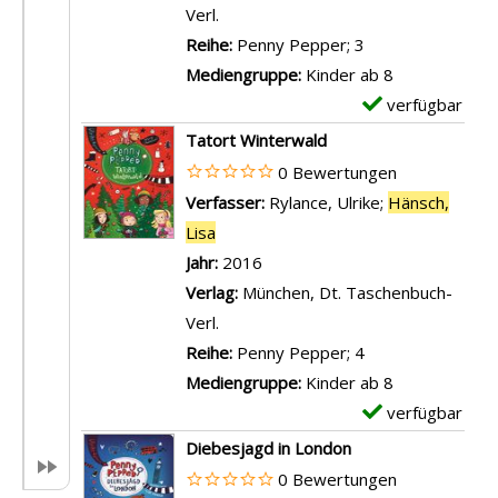
n
r
Verl.
P
-
Reihe:
Penny Pepper; 3
e
D
Mediengruppe:
Kinder ab 8
n
e
verfügbar
E
n
t
x
Tatort Winterwald
y
a
e
0 Bewertungen
P
i
m
Verfasser:
Rylance, Ulrike
;
Hänsch,
e
l
p
Lisa
Suche nach diesem Verfasser
p
s
l
Jahr:
2016
p
v
a
Verlag:
München, Dt. Taschenbuch-
e
o
r
Verl.
r
n
-
Reihe:
Penny Pepper; 4
-
P
D
Mediengruppe:
Kinder ab 8
A
e
e
verfügbar
E
l
n
t
x
Diebesjagd in London
l
n
a
e
0 Bewertungen
e
y
i