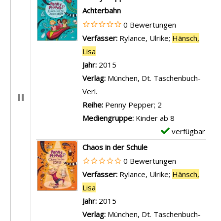
e
Achterbahn
m
0 Bewertungen
p
Verfasser:
Rylance, Ulrike
;
Hänsch,
l
Lisa
Suche nach diesem Verfasser
a
Jahr:
2015
r
Verlag:
München, Dt. Taschenbuch-
-
Verl.
D
Reihe:
Penny Pepper; 2
e
Mediengruppe:
Kinder ab 8
t
verfügbar
E
a
x
Chaos in der Schule
i
e
0 Bewertungen
l
m
Verfasser:
Rylance, Ulrike
;
Hänsch,
s
p
Lisa
Suche nach diesem Verfasser
v
l
Jahr:
2015
o
a
Verlag:
München, Dt. Taschenbuch-