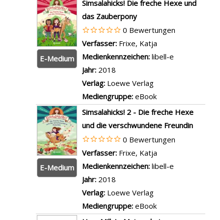
x
e
Simsalahicks! Die freche Hexe und
c
a
e
i
e
r
das Zauberpony
h
t
t
g
m
A
0 Bewertungen
u
o
a
e
p
c
Verfasser:
Frixe, Katja
Suche nach diesem
l
r
i
n
l
h
Medienkennzeichen:
libell-e
e
E-Medium
t
l
a
t
Jahr:
2018
a
W
s
r
e
Verlag:
Loewe Verlag
n
i
v
-
r
Mediengruppe:
eBook
z
n
o
D
b
e
Simsalahicks! 2 - Die freche Hexe
t
n
e
a
i
und die verschwundene Freundin
e
D
t
h
g
0 Bewertungen
r
i
a
n
e
Verfasser:
Frixe, Katja
Suche nach diesem
w
e
i
a
n
Medienkennzeichen:
libell-e
a
E-Medium
b
l
n
Jahr:
2018
l
e
s
z
Verlag:
Loewe Verlag
d
s
v
e
Mediengruppe:
eBook
a
j
o
i
n