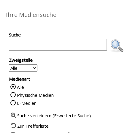
Ihre Mediensuche
Suche
Zweigstelle
Medienart
Alle
Wählen Sie die Medienart nach der Sie su
Physische Medien
E-Medien
Suche verfeinern (Erweiterte Suche)
Zur Trefferliste