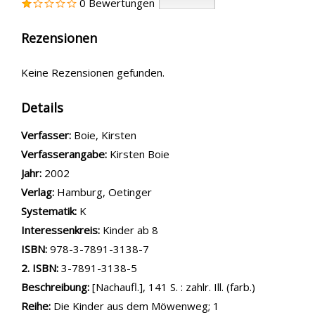
0 Bewertungen
Rezensionen
Keine Rezensionen gefunden.
Details
Verfasser:
Suche nach diesem Verfasser
Boie, Kirsten
Verfasserangabe:
Kirsten Boie
Jahr:
2002
Verlag:
Hamburg, Oetinger
opens in new tab
Diesen Link in neuem Tab öffnen
Systematik:
Suche nach dieser Systematik
K
Interessenkreis:
Suche nach diesem Interessenskreis
Kinder ab 8
ISBN:
978-3-7891-3138-7
2. ISBN:
3-7891-3138-5
Beschreibung:
[Nachaufl.], 141 S. : zahlr. Ill. (farb.)
Reihe:
Die Kinder aus dem Möwenweg; 1