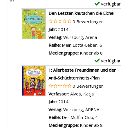
E
e
verfügbar
E
i
t
x
Den Letzten knutschen die Elche!
n
a
e
0 Bewertungen
H
i
m
Suche nach diesem Verfasser
Jahr:
2014
u
l
p
Verlag:
Würzburg, Arena
t
s
l
Reihe:
Mein Lotta-Leben; 6
,
v
a
Mediengruppe:
Kinder ab 8
e
o
r
verfügbar
E
i
n
-
x
1; Allerbeste Freundinnen und der
n
W
D
e
Anti-Schüchternheits-Plan
S
i
e
m
0 Bewertungen
t
r
t
p
Verfasser:
Alves, Katja
Suche nach diese
o
s
a
l
Jahr:
2014
c
i
i
a
Verlag:
Würzburg, ARENA
k
n
l
r
Reihe:
Der Muffin-Club; 4
,
d
s
-
Mediengruppe:
Kinder ab 8
e
n
v