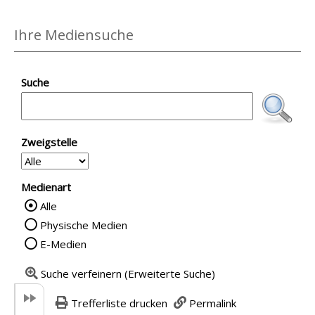
Ihre Mediensuche
Suche
Zweigstelle
Medienart
Alle
Wählen Sie die Medienart nach der Sie su
Physische Medien
E-Medien
Suche verfeinern (Erweiterte Suche)
Trefferliste drucken
Permalink