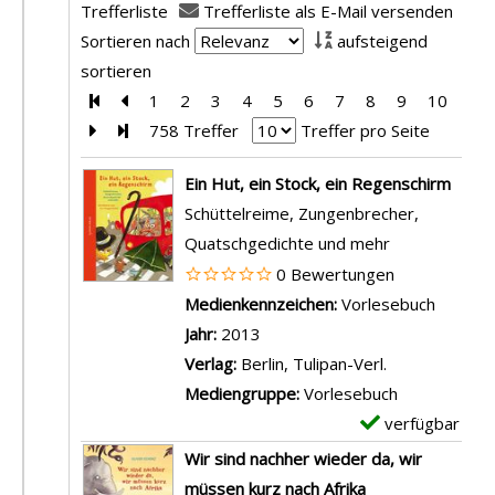
Trefferliste
Trefferliste als E-Mail versenden
Sortieren nach
aufsteigend
sortieren
Zur ersten Seite blättern
Zur vorherigen Seite blättern
1
2
3
4
5
6
7
8
9
10
Zur nächsten Seite blättern
Zur letzten Seite blättern
758 Treffer
Treffer pro Seite
Suchergebnis
Ein Hut, ein Stock, ein Regenschirm
Schüttelreime, Zungenbrecher,
Quatschgedichte und mehr
0 Bewertungen
Suche nach diesem Verfasser
Medienkennzeichen:
Vorlesebuch
Jahr:
2013
Verlag:
Berlin, Tulipan-Verl.
Mediengruppe:
Vorlesebuch
verfügbar
E
x
Wir sind nachher wieder da, wir
e
müssen kurz nach Afrika