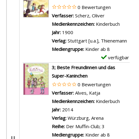
m
0 Bewertungen
p
Verfasser:
Scherz, Oliver
Suche nach die
l
Medienkennzeichen:
Kinderbuch
a
Jahr:
1900
r
Verlag:
Stuttgart [u.a.], Thienemann
-
Mediengruppe:
Kinder ab 8
D
verfügbar
E
e
x
3; Beste Freundinnen und das
t
e
Super-Kaninchen
a
m
0 Bewertungen
i
p
Verfasser:
Alves, Katja
Suche nach diese
l
l
Medienkennzeichen:
Kinderbuch
s
a
Jahr:
2014
v
r
Verlag:
Würzburg, Arena
o
-
Reihe:
Der Muffin-Club; 3
n
D
Mediengruppe:
Kinder ab 8