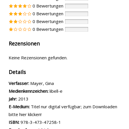
0 Bewertungen
0 Bewertungen
0 Bewertungen
0 Bewertungen
Rezensionen
Keine Rezensionen gefunden.
Details
Verfasser:
Suche nach diesem Verfasser
Mayer, Gina
Medienkennzeichen:
libell-e
Jahr:
2013
E-Medium:
Titel nur digital verfügbar; zum Downloaden
bitte hier klicken!
opens in new tab
Diesen Link in neuem Tab öffnen
Suche nach dieser Systematik
Suche nach diesem Interessenskreis
ISBN:
978-3-473-47258-1