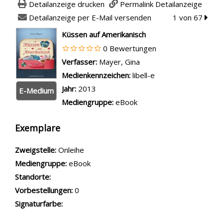
Detailanzeige drucken
Permalink Detailanzeige
Detailanzeige per E-Mail versenden
1 von 67
zum n
wird in neuem Tab geöffnet
Küssen auf Amerikanisch
0 Bewertungen
Verfasser:
Suche nach diesem Verfasser
Mayer, Gina
Medienkennzeichen:
libell-e
Jahr:
2013
E-Medium
Mediengruppe:
eBook
Exemplare
Zweigstelle:
Onleihe
Mediengruppe:
eBook
Standorte:
Vorbestellungen:
0
Signaturfarbe: