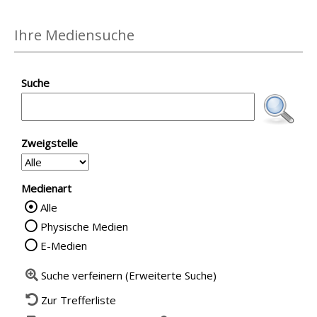
Ihre Mediensuche
Suche
Zweigstelle
Medienart
Alle
Wählen Sie die Medienart nach der Sie su
Physische Medien
E-Medien
Suche verfeinern (Erweiterte Suche)
Zur Trefferliste