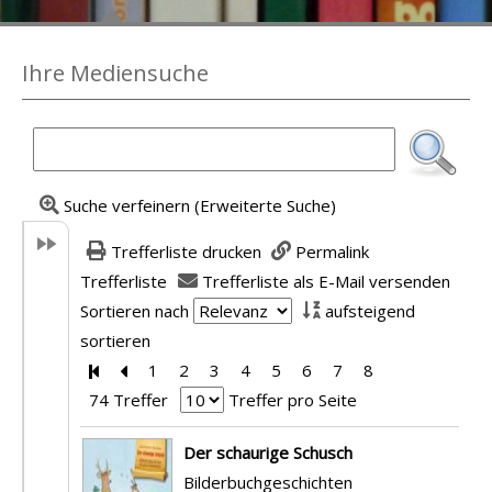
Ihre Mediensuche
Suche verfeinern (Erweiterte Suche)
Trefferliste drucken
Permalink
Trefferliste
Trefferliste als E-Mail versenden
Sortieren nach
aufsteigend
sortieren
Zur ersten Seite blättern
Zur vorherigen Seite blättern
1
2
3
4
5
6
7
8
74 Treffer
Treffer pro Seite
Suchergebnis
Der schaurige Schusch
Bilderbuchgeschichten