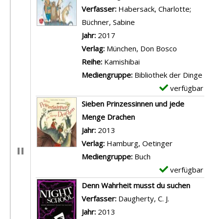
Verfasser:
Habersack, Charlotte
;
Büchner, Sabine
Suche nach diesem Verf
Jahr:
2017
Verlag:
München, Don Bosco
Reihe:
Kamishibai
Mediengruppe:
Bibliothek der Dinge
verfügbar
E
x
Sieben Prinzessinnen und jede
e
Menge Drachen
m
Suche nach diesem Verfasser
Jahr:
2013
p
Verlag:
Hamburg, Oetinger
l
Mediengruppe:
Buch
a
verfügbar
E
r
x
Denn Wahrheit musst du suchen
-
e
Verfasser:
Daugherty, C. J.
Suche nach di
D
m
Jahr:
2013