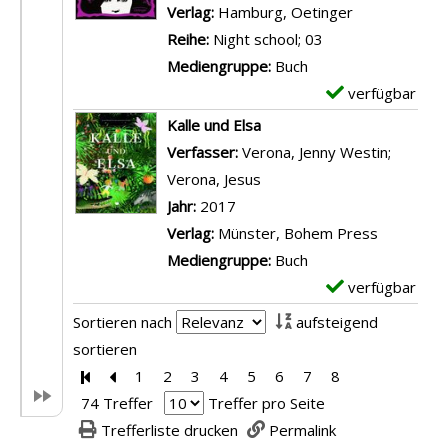
e
p
Verlag:
Hamburg, Oetinger
t
l
Reihe:
Night school; 03
a
a
Mediengruppe:
Buch
i
r
verfügbar
E
l
-
x
Kalle und Elsa
s
D
e
Verfasser:
Verona, Jenny Westin
;
v
e
m
Verona, Jesus
Suche nach diesem Verfas
o
t
p
Jahr:
2017
n
a
l
Verlag:
Münster, Bohem Press
D
i
a
Mediengruppe:
Buch
e
l
r
verfügbar
E
r
s
-
x
Sortieren nach
aufsteigend
s
v
D
e
sortieren
c
o
e
m
Zur ersten Seite blättern
Zur vorherigen Seite blättern
1
2
3
4
5
6
7
8
h
n
t
p
74 Treffer
Treffer pro Seite
a
S
a
l
Trefferliste drucken
Permalink
u
i
i