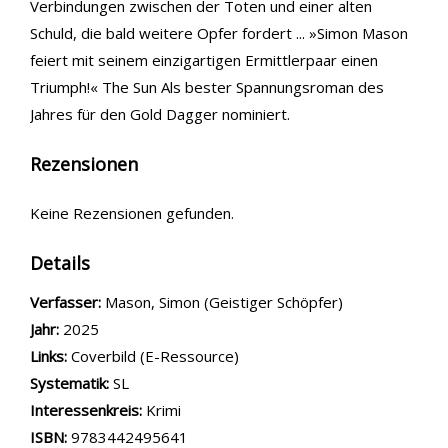
Verbindungen zwischen der Toten und einer alten
Schuld, die bald weitere Opfer fordert ... »Simon Mason
feiert mit seinem einzigartigen Ermittlerpaar einen
Triumph!« The Sun Als bester Spannungsroman des
Jahres für den Gold Dagger nominiert.
Rezensionen
Keine Rezensionen gefunden.
Details
Verfasser:
Suche nach diesem Verfasser
Mason, Simon (Geistiger Schöpfer)
Jahr:
2025
opens in new tab
Links:
Diesen Link in neuem Tab öffnen
Coverbild (E-Ressource)
Systematik:
Suche nach dieser Systematik
SL
Interessenkreis:
Suche nach diesem Interessenskreis
Krimi
ISBN:
9783442495641