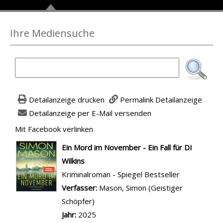
Ihre Mediensuche
Detailanzeige drucken
Permalink Detailanzeige
Detailanzeige per E-Mail versenden
Mit Facebook verlinken
Diesen Link in neuem Tab öffnen
wird in neuem Tab geöffnet
Ein Mord im November - Ein Fall für DI
Wilkins
Kriminalroman - Spiegel Bestseller
Verfasser:
Suche nach diesem Verfasser
Mason, Simon (Geistiger
Schöpfer)
Jahr:
2025