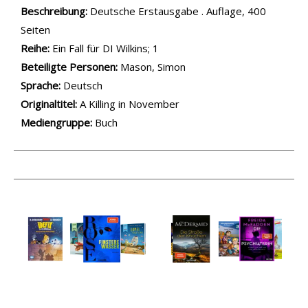
Beschreibung:
Deutsche Erstausgabe . Auflage, 400
Seiten
Reihe:
Ein Fall für DI Wilkins; 1
Beteiligte Personen:
Suche nach dieser Beteiligten Person
Mason, Simon
Sprache:
Deutsch
Originaltitel:
A Killing in November
Mediengruppe:
Buch