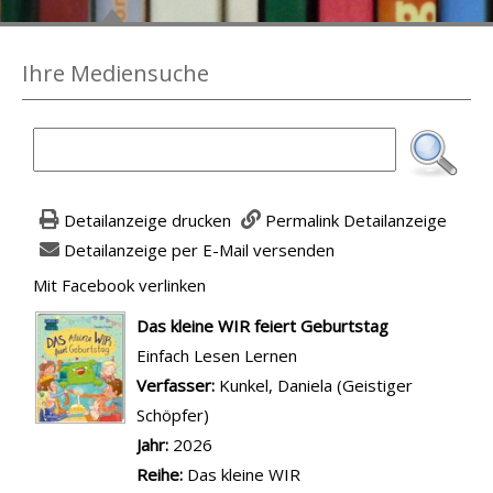
Ihre Mediensuche
Detailanzeige drucken
Permalink Detailanzeige
Detailanzeige per E-Mail versenden
Mit Facebook verlinken
Diesen Link in neuem Tab öffnen
wird in neuem Tab geöffnet
Das kleine WIR feiert Geburtstag
Einfach Lesen Lernen
Verfasser:
Suche nach diesem Verfasser
Kunkel, Daniela (Geistiger
Schöpfer)
Jahr:
2026
Reihe:
Das kleine WIR