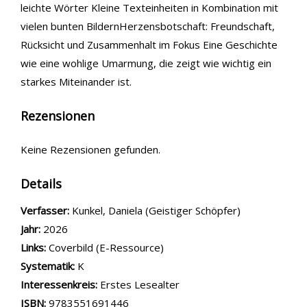
leichte Wörter Kleine Texteinheiten in Kombination mit
vielen bunten BildernHerzensbotschaft: Freundschaft,
Rücksicht und Zusammenhalt im Fokus Eine Geschichte
wie eine wohlige Umarmung, die zeigt wie wichtig ein
starkes Miteinander ist.
Rezensionen
Keine Rezensionen gefunden.
Details
Verfasser:
Suche nach diesem Verfasser
Kunkel, Daniela (Geistiger Schöpfer)
Jahr:
2026
opens in new tab
Links:
Diesen Link in neuem Tab öffnen
Coverbild (E-Ressource)
Systematik:
Suche nach dieser Systematik
K
Interessenkreis:
Suche nach diesem Interessenskreis
Erstes Lesealter
ISBN:
9783551691446