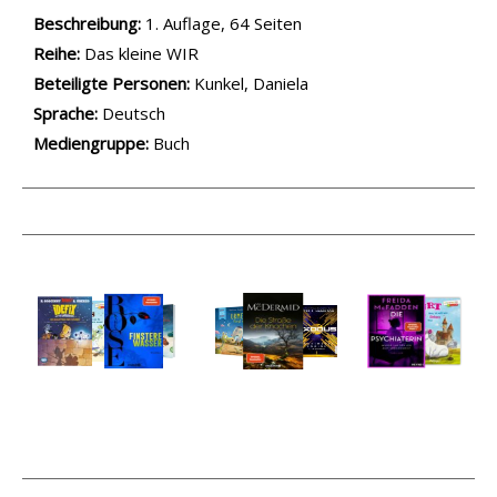
Beschreibung:
1. Auflage, 64 Seiten
Reihe:
Das kleine WIR
Beteiligte Personen:
Suche nach dieser Beteiligten Person
Kunkel, Daniela
Sprache:
Deutsch
Mediengruppe:
Buch
Medium öffnen Tatort Schule von Inka Brand
Medium öffnen Ex