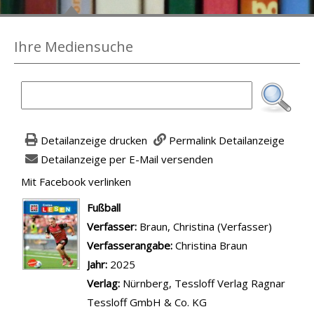
Ihre Mediensuche
Detailanzeige drucken
Permalink Detailanzeige
Detailanzeige per E-Mail versenden
Mit Facebook verlinken
Diesen Link in neuem Tab öffnen
wird in neuem Tab geöffnet
Fußball
Verfasser:
Suche nach diesem Verfasser
Braun, Christina (Verfasser)
Verfasserangabe:
Christina Braun
Jahr:
2025
Verlag:
Nürnberg, Tessloff Verlag Ragnar
Tessloff GmbH & Co. KG