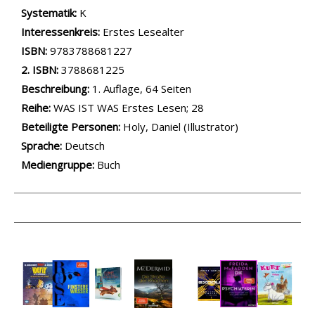
opens in new tab
Diesen Link in neuem Tab öffnen
Systematik:
Suche nach dieser Systematik
K
Interessenkreis:
Suche nach diesem Interessenskreis
Erstes Lesealter
ISBN:
9783788681227
2. ISBN:
3788681225
Beschreibung:
1. Auflage, 64 Seiten
Reihe:
WAS IST WAS Erstes Lesen; 28
Beteiligte Personen:
Suche nach dieser Beteiligten Person
Holy, Daniel (Illustrator)
Sprache:
Deutsch
Mediengruppe:
Buch