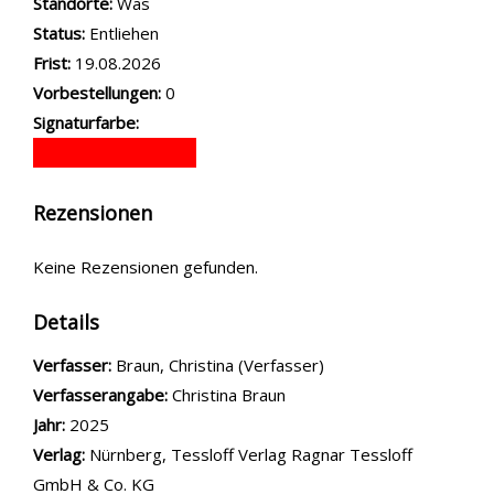
Standorte:
Was
Status:
Entliehen
Frist:
19.08.2026
Vorbestellungen:
0
Signaturfarbe:
Rezensionen
Keine Rezensionen gefunden.
Details
Verfasser:
Suche nach diesem Verfasser
Braun, Christina (Verfasser)
Verfasserangabe:
Christina Braun
Jahr:
2025
Verlag:
Nürnberg, Tessloff Verlag Ragnar Tessloff
GmbH & Co. KG